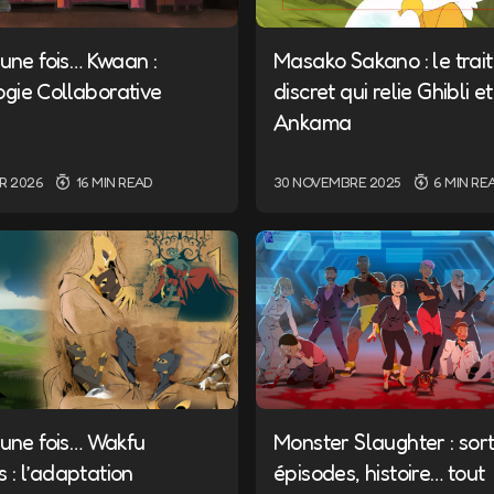
t une fois… Kwaan :
Masako Sakano : le trait
ogie Collaborative
discret qui relie Ghibli et
Ankama
ER 2026
16 MIN READ
30 NOVEMBRE 2025
6 MIN RE
t une fois… Wakfu
Monster Slaughter : sort
s : l’adaptation
épisodes, histoire… tout