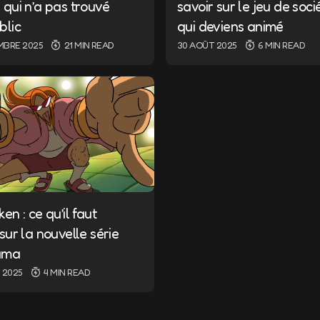
 qui n’a pas trouvé
savoir sur le jeu de soci
blic
qui deviens animé
MBRE 2025
21 MIN READ
30 AOÛT 2025
6 MIN READ
en : ce qu’il faut
sur la nouvelle série
ama
T 2025
4 MIN READ