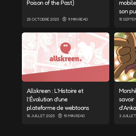
Poison of the Past)
mobile
son pu
25 OCTOBRE 2025
9 MIN READ
15 SEPTE
Allskreen : L’Histoire et
Morshik
l’Évolution d’une
savoir 
plateforme de webtoons
d’Ank
16 JUILLET 2025
10 MIN READ
3 JUILLE