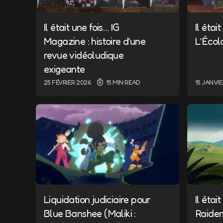
Il était une fois… IG
Il étai
Magazine : histoire d’une
L’Écol
revue vidéoludique
exigeante
25 FÉVRIER 2026
15 MIN READ
15 JANVI
Liquidation judiciaire pour
Il étai
Blue Banshee (Maliki :
Raider