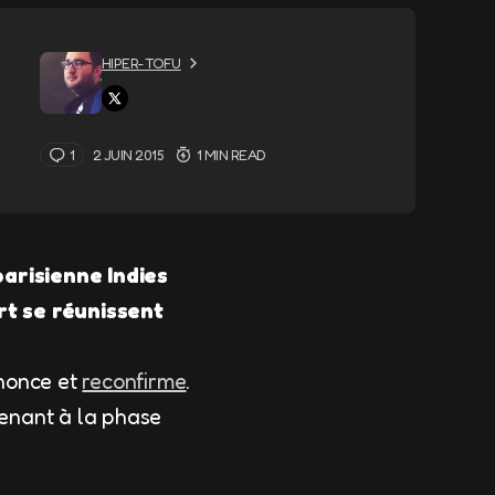
HIPER-TOFU
1
2 JUIN 2015
1 MIN READ
arisienne Indies
rt se réunissent
nnonce et
reconfirme
.
tenant à la phase