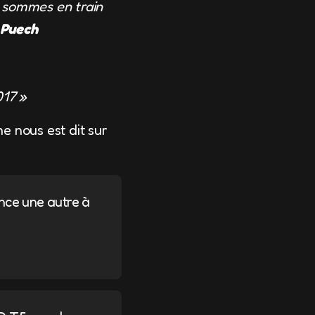
s sommes en train
 Puech
017 »
ne nous est dit sur
ance une autre à