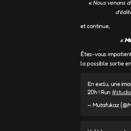
« Nous venons de
d’édit
et continue,
«
Mu
Êtes-vous impatient 
la possible sortie en
En exclu, une ima
20h ! Run
#studi
— Mutafukaz (@