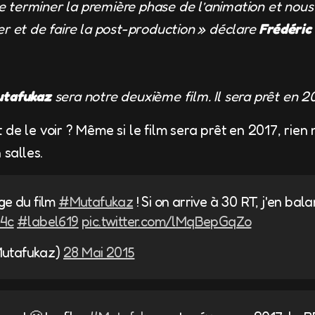
 terminer la première phase de l’animation et nou
er et de faire la post-production » déclare
Frédéric
tafukaz
sera notre deuxième film. Il sera prêt en 2
de le voir ? Même si le film sera prêt en 2017, rien 
 salles.
ge du film
#Mutafukaz
! Si on arrive à 30 RT, j'en bal
o4c
#label619
pic.twitter.com/lMqBepGqZo
Mutafukaz)
28 Mai 2015