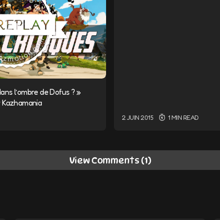
ns l’ombre de Dofus ? »
r Kazhamania
2 JUIN 2015
1 MIN READ
View Comments (1)
ail ne sera pas publiée.
Les champs obligatoires sont i