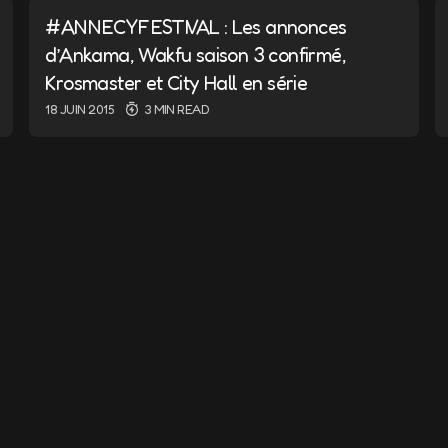
#ANNECYFESTIVAL : Les annonces
d’Ankama, Wakfu saison 3 confirmé,
Krosmaster et City Hall en série
18 JUIN 2015
3 MIN READ
E-mail
*
nd e-mail in this browser for
I comment.
ent