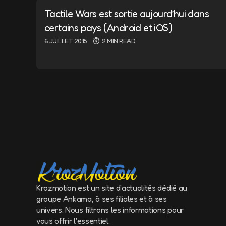
Tactile Wars est sortie aujourd’hui dans
Message
*
certains pays (Android et iOS)
6 JUILLET 2015
2 MIN READ
Name
*
Save my name a
the next time 
Krozmotion est un site d'actualités dédié au
groupe Ankama, à ses filiales et à ses
Submit Comm
univers. Nous filtrons les informations pour
vous offrir l'essentiel.