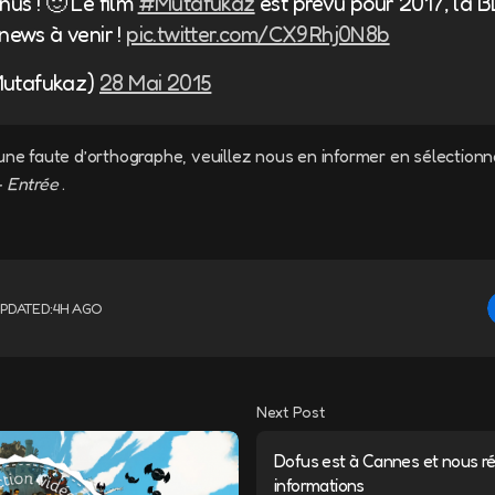
nus ! 🙂 Le film
#Mutafukaz
est prévu pour 2017, la B
news à venir !
pic.twitter.com/CX9Rhj0N8b
Mutafukaz)
28 Mai 2015
une faute d’orthographe, veuillez nous en informer en sélectionn
+ Entrée
.
PDATED:
4H AGO
Next Post
Dofus est à Cannes et nous ré
informations