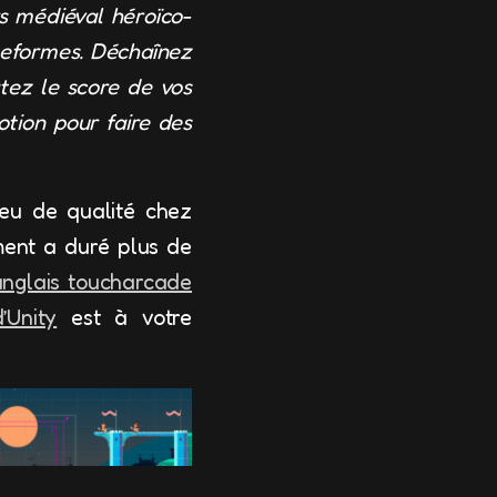
s médiéval héroïco-
teformes.
Déchaînez
tez le score de vos
otion pour faire des
jeu de qualité chez
ment a duré plus de
anglais toucharcade
’Unity
est à votre