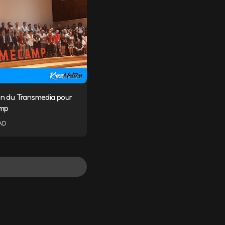
on du Transmedia pour
amp
AD
ndiqués avec
*