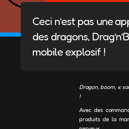
Ceci n’est pas une ap
des dragons, Drag’n’
mobile explosif !
Dragon, boom, « sau
!
Avec des commande
produits de la ma
nerveux.