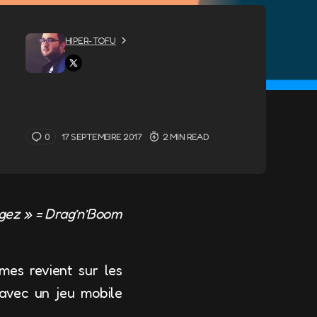
HIPER-TOFU
0
17 SEPTEMBRE 2017
2 MIN READ
agez » = Drag’n’Boom
es revient sur les
avec un jeu mobile