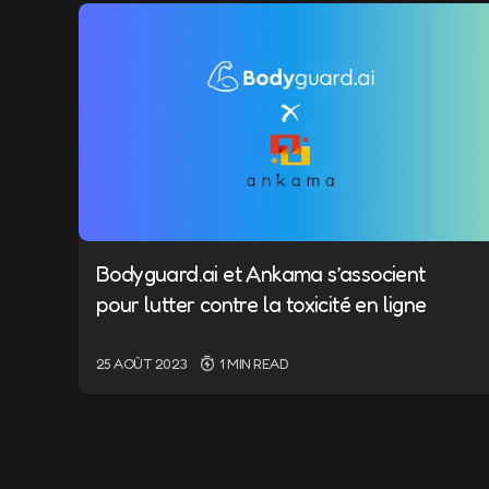
Message
*
Bodyguard.ai et Ankama s’associent
Name
*
pour lutter contre la toxicité en ligne
25 AOÛT 2023
1 MIN READ
Save my name a
the next time 
Submit Comm