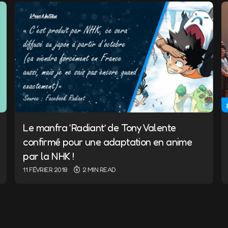
Le manfra ‘Radiant’ de Tony Valente
E-mail
*
confirmé pour une adaptation en anime
par la NHK !
11 FÉVRIER 2018
2 MIN READ
nd e-mail in this browser for
I comment.
ent