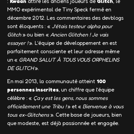
:
Kwaan
attire les anciens joueurs de
Glitch
, le
MMO expérimental de Tiny Speck fermé en
décembre 2012. Les commentaires des devblogs
sont éloquents : «
J’étais testeur alpha pour
Glitch
» ou bien «
Ancien Glitchen ! Je vais
essayer !
». L’équipe de développement en est
parfaitement consciente et leur adresse même
un «
GRAND SALUT À TOUS VOUS ORPHELINS
DE GLITCH
».
En mai 2013, la communauté atteint
100
personnes inscrites
, un chiffre que l’équipe
célèbre : «
Ça y est les gens, nous sommes
officiellement une Tribu !
» et «
Bienvenue à vous
tous ex-Glitchens
». Cette base de joueurs, bien
que modeste, est déjà passionnée et engagée.