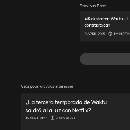
Previous Post
#Kickstarter: Wakfu – L
contraatacan
9 APRIL 2015
1 MIN REA
Cela pourrait vous intéresser
Your email addres
¿La tercera temporada de Wakfu
Message
*
saldrá a la luz con Netflix?
16 APRIL 2015
3 MIN READ