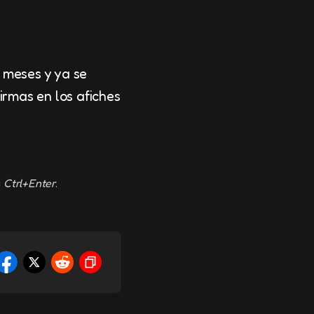
s meses y ya se
firmas en los afiches
g
Ctrl+Enter
.