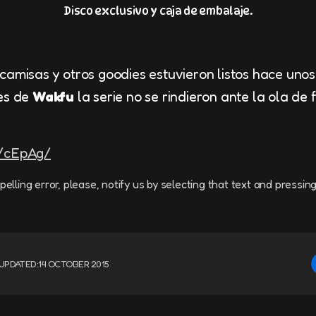
Disco exclusivo y caja de embalaje.
camisas y otros goodies estuvieron listos hace uno
res de
Wakfu
la serie no se rindieron ante la ola de 
a/cEpAg/
pelling error, please, notify us by selecting that text and pressin
UPDATED:
14 OCTOBER 2015