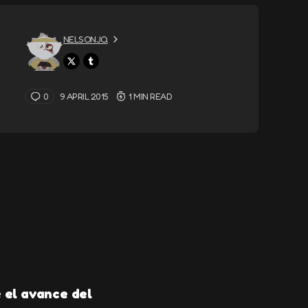
NELSONJQ
0
9 APRIL 2015
1 MIN READ
 el avance del