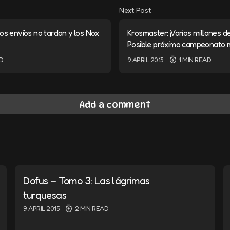
Next Post
os envíos no tardan y los Nox
Krosmaster: ¡Varios millones d
Posible próximo campeonato m
D
9 APRIL 2015
1 MIN READ
Add a comment
s will not be published.
Required fields are marked
*
Dofus – Tomo 3: Las lágrimas
turquesas
9 APRIL 2015
2 MIN READ