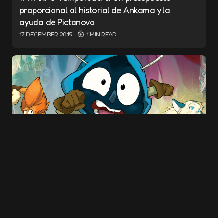
Name
*
proporcional al historial de Ankama y la
ayuda de Pictanovo
17 DECEMBER 2015
1 MIN READ
E-mail
*
Save my name and e-mail in this browser for
the next time I comment.
Submit Comment
¡La película DOFUS revela su tráiler, todo su
transmedia y el DVD!
10 DECEMBER 2015
6 MIN READ