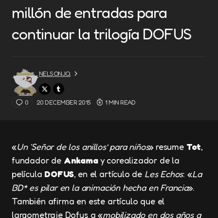
millón de entradas para
continuar la trilogía DOFUS
NELSONJQ
0
20 DECEMBER 2015
1 MIN READ
«
Un ‘Señor de los anillos’ para niños
» resume
Tot
,
fundador de
Ankama
y corealizador de la
película
DOFUS
, en el artículo de
Les Echos
: «
La
BD* es pilar en la animación hecha en Francia
».
También afirma en este artículo que el
largometraje Dofus a «
mobilizado en dos años a