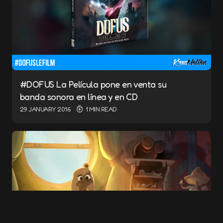
#DOFUS La Película pone en venta su
Name
*
banda sonora en línea y en CD
29 JANUARY 2016
1 MIN READ
E-mail
*
Save my name and e-mail in this browser for
the next time I comment.
Submit Comment