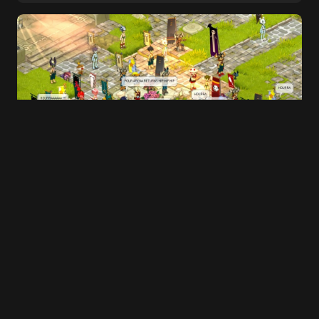
E-mail
*
Save my name and e-mail in this browser for
the next time I comment.
Submit Comment
La renovación de Dofus Arena: cuando la
comunidad reaviva la llama del PvP
3 APRIL 2024
3 MIN READ