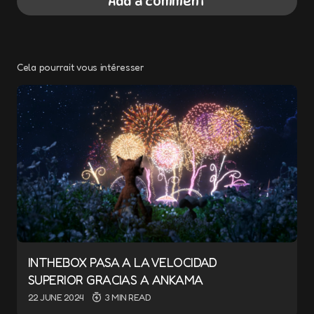
Add a comment
Cela pourrait vous intéresser
Your email address will not be published.
Required fields are marked
*
Message
*
INTHEBOX PASA A LA VELOCIDAD
Name
*
SUPERIOR GRACIAS A ANKAMA
22 JUNE 2024
3 MIN READ