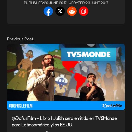
PUBLISHED:
20 JUNE 2017
UPDATED:
23 JUNE 2017
Previous Post
@DofusFilm – Libro I: Julith será emitida en TV5Monde
para Latinoamérica y los EE.UU.