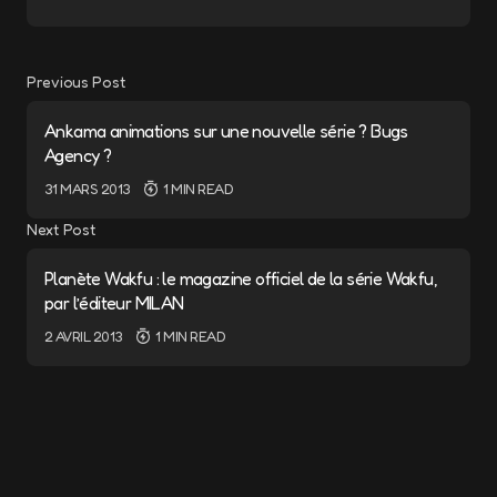
Previous Post
Ankama animations sur une nouvelle série ? Bugs
Agency ?
31 MARS 2013
1 MIN READ
Next Post
Planète Wakfu : le magazine officiel de la série Wakfu,
par l’éditeur MILAN
2 AVRIL 2013
1 MIN READ
View Comments (5)
Sympa comme poisson
Répondre