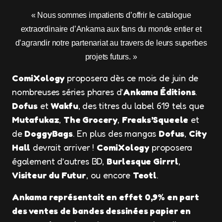
« Nous sommes impatients d’offrir le catalogue
extraordinaire d’Ankama aux fans du monde entier et
d’agrandir notre partenariat au travers de leurs superbes
projets futurs. »
ComiXology
proposera dès ce mois de juin de
nombreuses séries phares d’
Ankama Éditions
.
Dofus
et
Wakfu
, des titres du label 619 tels que
Mutafukaz
,
The Grocery
,
Freaks’Squeele
et
de
DoggyBags
. En plus des mangas
Dofus
,
City
Hall
devrait arriver !
ComiXology
proposera
également d’autres BD,
Burlesque Girrrl
,
Visiteur du Futur
, ou encore
Teotl
.
Ankama représentait en effet 0,9% en part
des ventes de bandes dessinées papier en