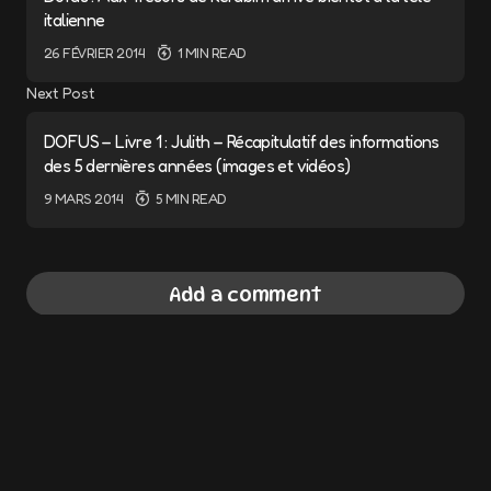
italienne
26 FÉVRIER 2014
1 MIN READ
Next Post
DOFUS – Livre 1 : Julith – Récapitulatif des informations
des 5 dernières années (images et vidéos)
9 MARS 2014
5 MIN READ
Add a comment
Cela pourrait vous intéresser
Votre adresse e-mail ne sera pas publiée.
Les champs obligatoires sont indiqués avec
*
Ankama signe un partenariat avec
l’entreprise japonaise « gumi »