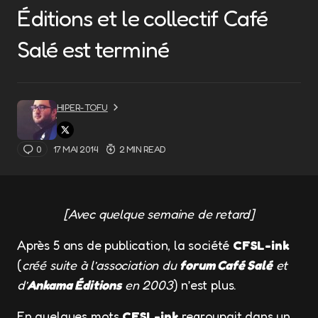
Éditions et le collectif Café
Salé est terminé
HIPER-TOFU
0
17 MAI 2014
2 MIN READ
[Avec quelque semaine de retard]
Après 5 ans de publication, la société
CFSL-ink
(
créé suite à l’association du
forum Café Salé
et
d’
Ankama Éditions
en 2003
) n’est plus.
En quelques mots
CFSL-ink
regroupait dans un