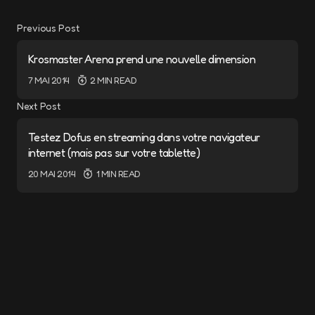
Previous Post
Krosmaster Arena prend une nouvelle dimension
7 MAI 2014
2 MIN READ
Next Post
Testez Dofus en streaming dans votre navigateur
internet (mais pas sur votre tablette)
20 MAI 2014
1 MIN READ
Add a comment
Cela pourrait vous intéresser
Votre adresse e-mail ne sera pas publiée.