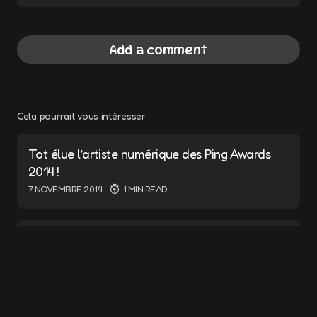
Add a comment
Cela pourrait vous intéresser
Votre adresse e-mail ne sera pas publiée.
Les champs obligatoires sont indiqués avec
*
Tot élue l’artiste numérique des Ping Awards
2014 !
Message
*
7 NOVEMBRE 2014
1 MIN READ
ANKAMA ACQUIRES WIZCORP
5 NOVEMBRE 2014
2 MIN READ
Ankama acquiert le studio japonais Wizcorp