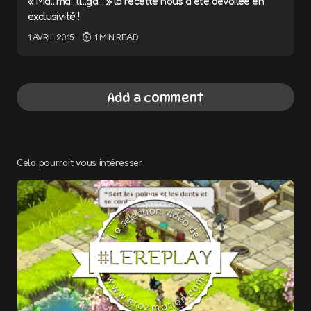
« Ma…ma…li…ga… » la recette nous a été dévoilée en
exclusivité !
1 AVRIL 2015
1 MIN READ
Add a comment
Cela pourrait vous intéresser
Votre adresse e-mail ne sera pas publiée.
Les champs obligatoires sont indiqués avec
*
Message
*