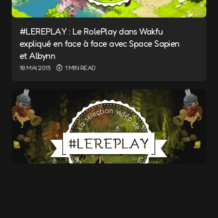
#LEREPLAY : Le RolePlay dans Wakfu
expliqué en face à face avec Space Sapien
Name
*
et Albynn
18 MAI 2015
1 MIN READ
E-mail
*
Save my name and e-mail in this browser for
the next time I comment.
Submit Comment
#LEREPLAY : La célèbre chanson « Diggy