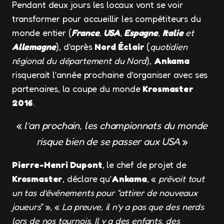
Pendant deux jours les locaux vont se voir
transformer pour accueillir les compétiteurs du
monde entier (
France
,
USA
,
Espagne
,
Italie
et
Allemagne
), d’après
Nord Éclair
(
quotidien
régional du département du Nord
),
Ankama
risquerait l’année prochaine d’organiser avec ses
partenaires, la coupe du monde
Krosmaster
2016
.
«
l’an prochain, les championnats du monde
risque bien de se passer aux USA
»
Pierre-Henri Dupont
, le chef de projet de
Krosmaster
, déclare qu’
Ankama
, «
prévoit tout
un tas d’événements pour “attirer de nouveaux
joueurs
” », «
La preuve, il n’y a pas que des nerds
lors de nos tournois. Il y a des enfants, des