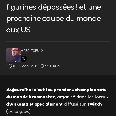
figurines dépassées ! et une
prochaine coupe du monde
aux US
HIPER-TOFU
0
9 AVRIL 2015
1 MIN READ
Aujourd’hui c’est les premiers championnats
du monde
Krosmaster
, organisé dans les locaux
d’
Ankama
et spécialement
diffusé sur
Twitch
(
en anglais
)
.