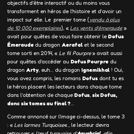
objectifs d’être interactif ou du moins vous
transforment en héros de l’histoire et d’avoir un
impact sur elle. Le premier tome (
vendu à plus
de 10 000 exemplaires
), «
Les vents d’émeraude
»
avait pour quêtes de vous faire obtenir le
Dofus
Émeraude
du dragon
Aerafal
et le second
tome sorti en 2014, «
Le fil Pourpre
» avait aussi
pour quêtes d’accéder au
Dofus Pourpre
du
dragon
Arty
, euh… du dragon
Ignemikhal
! Oui,
vous avez compris, les romans
Dofus
dont tu es
le héros placent les lecteurs dans chaque tome
dans l’obtention de chaque
Dofus
,
six Dofus,
donc six tomes au final ?
…
Comme annoncé sur l’image ci-dessus, le tome 3
: «
Les larmes Turquoise
« , le lecteur devra
retrouver «
l’œuf turquoise d’
Aguabrial
, afin