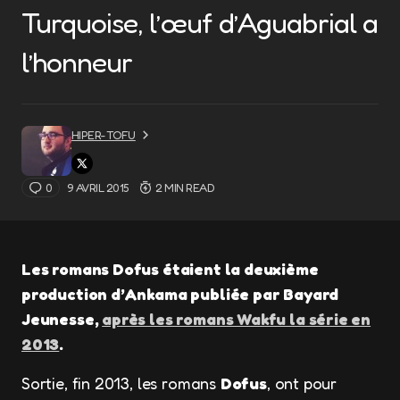
Turquoise, l’œuf d’Aguabrial a
l’honneur
HIPER-TOFU
0
9 AVRIL 2015
2 MIN READ
Les romans Dofus étaient la deuxième
production d’Ankama publiée par Bayard
Jeunesse,
après les romans Wakfu la série en
2013
.
Sortie, fin 2013, les romans
Dofus
, ont pour