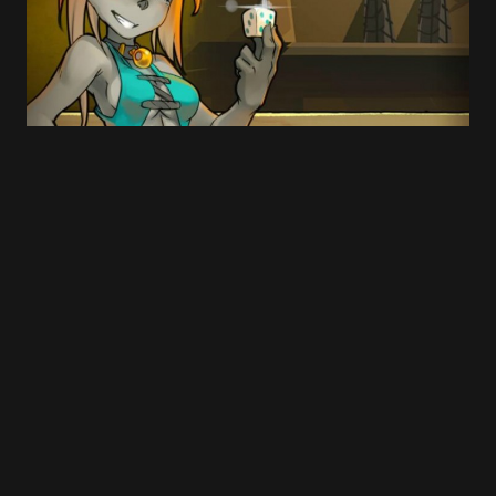
Save my name and e-mail in this browser for
the next time I comment.
Submit Comment
Une application-livre enrichie autour de
l’univers Dofus !
1 DÉCEMBRE 2015
1 MIN READ