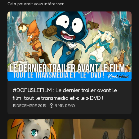
Cela pourrait vous intéresser
Votre adresse e-mail ne sera pas publiée.
Les champs obligatoires sont indiqués avec
*
Message
*
#DOFUSLEFILM : Le dernier trailer avant le
film, tout le transmedia et « le » DVD !
Name
*
15 DÉCEMBRE 2015
4 MIN READ
E-mail
*