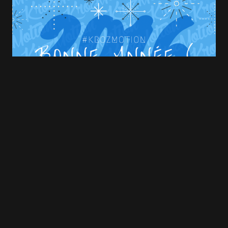
E-mail
*
Save my name and e-mail in this browser for
the next time I comment.
Submit Comment
#KROZMOTION : Meilleurs vœux à tous !
4 JANVIER 2016
2 MIN READ