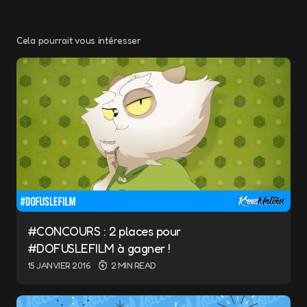
Cela pourrait vous intéresser
Votre adresse e-mail ne sera pas publiée.
Les champs obligatoires sont indiqués avec
*
Message
*
#CONCOURS : 2 places pour
#DOFUSLEFILM à gagner !
Name
*
15 JANVIER 2016
2 MIN READ