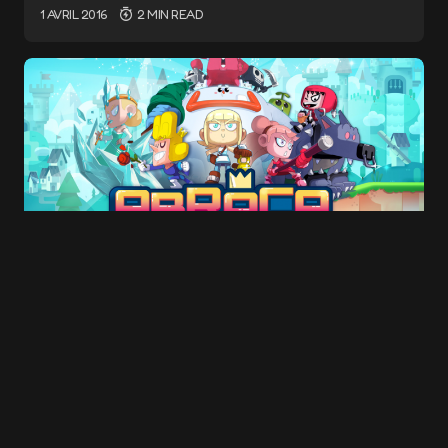
1 AVRIL 2016
2 MIN READ
E-mail
*
Save my name and e-mail in this browser for
the next time I comment.
Submit Comment
#ABRACA : Une sortie sur Steam dans la
discrétion la plus totale
30 MARS 2016
2 MIN READ