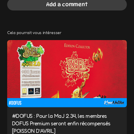
Add a comment
Cela pourrait vous intéresser
Votre adresse e-mail ne sera pas publiée.
Les champs obligatoires sont indiqués avec
*
Message
*
#DOFUS : Pour la MaJ 2.34, les membres
DOFUS Premium seront enfin récompensés
Name
*
[POISSON D’AVRIL]