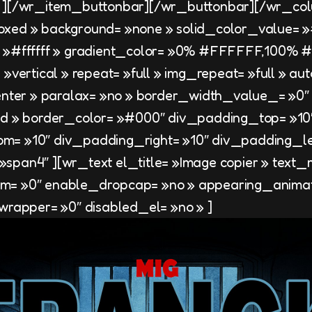
» ][/wr_item_buttonbar][/wr_buttonbar][/wr_co
oxed » background= »none » solid_color_value=
= »#ffffff » gradient_color= »0% #FFFFFF,100% 
 »vertical » repeat= »full » img_repeat= »full » au
center » paralax= »no » border_width_value_= »0″
lid » border_color= »#000″ div_padding_top= »10
= »10″ div_padding_right= »10″ div_padding_lef
span4″ ][wr_text el_title= »Image copier » text
m= »0″ enable_dropcap= »no » appearing_animat
_wrapper= »0″ disabled_el= »no » ]