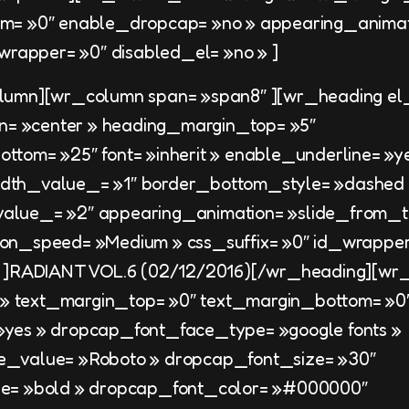
m= »0″ enable_dropcap= »no » appearing_animat
_wrapper= »0″ disabled_el= »no » ]
lumn][wr_column span= »span8″ ][wr_heading el_
gn= »center » heading_margin_top= »5″
tom= »25″ font= »inherit » enable_underline= »y
dth_value_= »1″ border_bottom_style= »dashed
lue_= »2″ appearing_animation= »slide_from_t
on_speed= »Medium » css_suffix= »0″ id_wrapper
» ]RADIANT VOL.6 (02/12/2016)[/wr_heading][wr_
o » text_margin_top= »0″ text_margin_bottom= »0
yes » dropcap_font_face_type= »google fonts »
_value= »Roboto » dropcap_font_size= »30″
e= »bold » dropcap_font_color= »#000000″