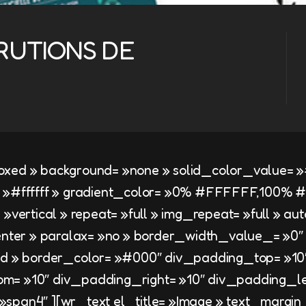
ARUTIONS DE
oxed » background= »none » solid_color_value=
= »#ffffff » gradient_color= »0% #FFFFFF,100% 
 »vertical » repeat= »full » img_repeat= »full » au
center » paralax= »no » border_width_value_= »0″
lid » border_color= »#000″ div_padding_top= »10
= »10″ div_padding_right= »10″ div_padding_lef
span4″ ][wr_text el_title= »Image » text_margin