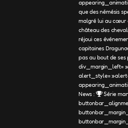
appearing_animatio
que des némésis spe
malgré lui au cœur 
château des chevali
réjoui ces événemen
capitaines Dragunov 
pas au bout de ses
div_margin_left= 
alert_style= »aler
appearing_animatio
News :
Série man
buttonbar_alignme
buttonbar_margin_
buttonbar_margin_