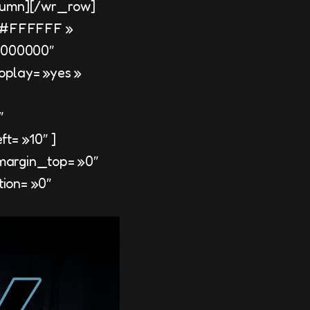
lumn][/wr_row]
 »#FFFFFF »
#000000″
toplay= »yes »
″
t= »10″ ]
_margin_top= »0″
ion= »0″