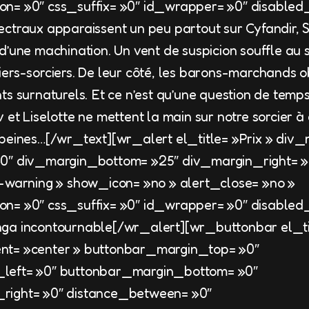
n= »0″ css_suffix= »0″ id_wrapper= »0″ disabled_
ctraux apparaissent un peu partout sur Cyfandir, 
d’une machination. Un vent de suspicion souffle au
ers-sorciers. De leur côté, les barons-marchands o
ts surnaturels. Et ce n’est qu’une question de temp
et Liselotte ne mettent la main sur notre sorcier à 
 peines…[/wr_text][wr_alert el_title= »Prix » div
»0″ div_margin_bottom= »25″ div_margin_right= »
t-warning » show_icon= »no » alert_close= »no »
n= »0″ css_suffix= »0″ id_wrapper= »0″ disabled
ga incontournable[/wr_alert][wr_buttonbar el_ti
nt= »center » buttonbar_margin_top= »0″
left= »0″ buttonbar_margin_bottom= »0″
right= »0″ distance_between= »0″