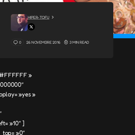
HIPER-TOFU
0
26 NOVEMBRE 2016
3 MIN READ
 »#FFFFFF »
#000000″
toplay= »yes »
″
t= »10″ ]
_top= »0″