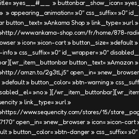
title= »yes__#__ » buttonbar_show_icon= »y
 » appearing_animation= »0″ css_suffix= »0″ id_
r button_text= »Ankama Shop » link_type= »url »
»http://www.ankama-shop.com/fr/home/878-radia
ser » icon= »icon-cart » button_size= »default »
-info » css_suffix= »0″ id_wrapper= »0″ disabled_e
ar][wr_item_buttonbar button_text= »Amazon » l
http://amzn.to/2g3tLj5″ open_in= »new_browser 
 »default » button_color= »btn-warning » css_suff
isabled_el= »no » ][/wr_item_buttonbar][wr_it
encity » link_type= »url »
»https://www.sequencity.com/stores/15/store_pag
7170″ open_in= »new_browser » icon= »icon-cart 
ult » button_color= »btn-danger » css_suffix= »0