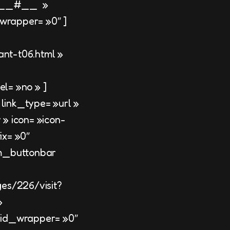
es__#__ »
wrapper= »0″ ]
nt-t06.html »
l= »no » ]
ink_type= »url »
» icon= »icon-
ix= »0″
em_buttonbar
es/226/visit?
»
″ id_wrapper= »0″