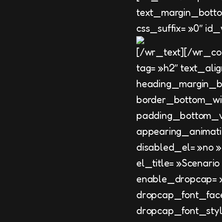
text_margin_botto
css_suffix= »0″ id
[/wr_text][/wr_co
tag= »h2″ text_ali
heading_margin_bot
border_bottom_wi
padding_bottom_va
appearing_animati
disabled_el= »no 
el_title= »Scenari
enable_dropcap= »
dropcap_font_face
dropcap_font_styl