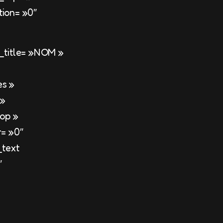
ion= »0″
title= »NOM »
es »
 »
op »
= »0″
text
″