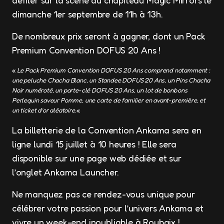
défiler sur la scène du chapiteau Magic Mirrors le
dimanche 1er septembre de 11h à 13h.
De nombreux prix seront à gagner, dont un Pack
Premium Convention DOFUS 20 Ans !
«
Le Pack Premium Convention DOFUS 20 Ans comprend notamment :
une peluche Chacha Blanc, un Standee DOFUS 20 Ans, un Pins Chacha
Noir numéroté, un porte-clé DOFUS 20 Ans, un lot de bonbons
Perlequin saveur Pomme, une carte de familier en avant-première, et
un ticket d’or aléatoire.
«
La billetterie de la Convention Ankama sera en
ligne lundi 15 juillet à 10 heures ! Elle sera
disponible sur une page web dédiée et sur
l’onglet Ankama Launcher.
Ne manquez pas ce rendez-vous unique pour
célébrer votre passion pour l’univers Ankama et
vivre un week-end inoubliable à Roubaix !