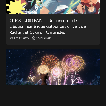
CLIP STUDIO PAINT : Un concours de
création numérique autour des univers de
Name
*
Radiant et Cyfandir Chronicles
23 AOÛT 2024
1 MIN READ
E-mail
*
Save my name and e-mail in this browser for
the next time I comment.
Submit Comment