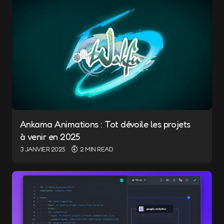
*
Message
*
Ankama Animations : Tot dévoile les projets
à venir en 2025
Name
*
3 JANVIER 2025
2 MIN READ
E-mail
*