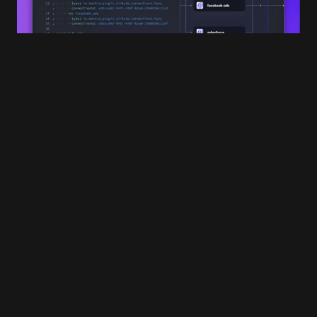
Save my name and e-mail in this browser for
the next time I comment.
Submit Comment
Emmanuel Daras, de cofondateur d’Ankama
à CEO de Kestra
10 DÉCEMBRE 2024
2 MIN READ