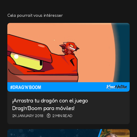
Cela pourrait vous intéresser
Your email address will not be published.
Required fields are marked
*
Message
*
¡Arrastra tu dragón con el juego
Name
*
Drag’n’Boom para móviles!
24 JANUARY 2018
2 MIN READ
E-mail
*