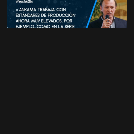
Save my name and e-mail in this browser for
the next time I comment.
Submit Comment
#ANIMATIONS : #ANNECY2017 Ankama
diversifica su animación
20 JUNE 2017
2 MIN READ