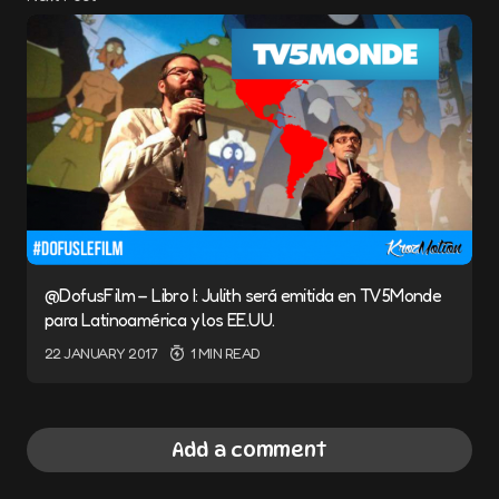
@DofusFilm – Libro I: Julith será emitida en TV5Monde
para Latinoamérica y los EE.UU.
22 JANUARY 2017
1 MIN READ
Add a comment