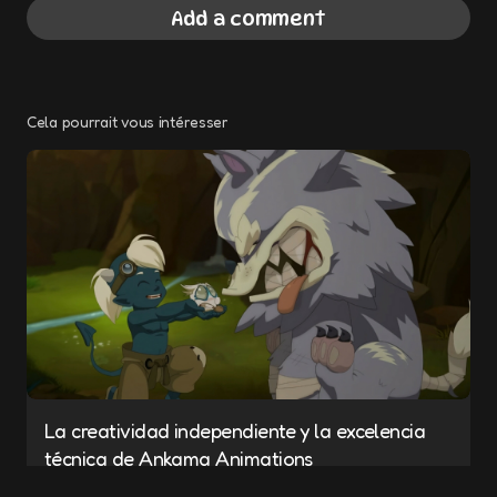
Add a comment
Cela pourrait vous intéresser
Your email address will not be published.
Required fields are marked
*
Message
*
La creatividad independiente y la excelencia
Name
*
técnica de Ankama Animations
9 JANUARY 2025
2 MIN READ