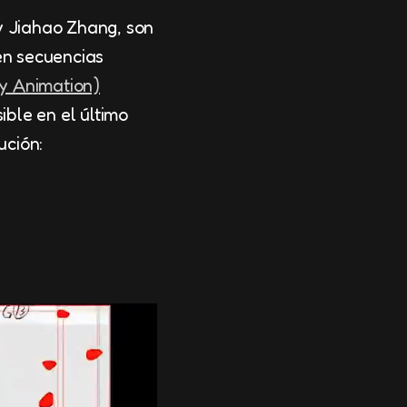
 y Jiahao Zhang, son
 en secuencias
y Animation)
ble en el último
ución: