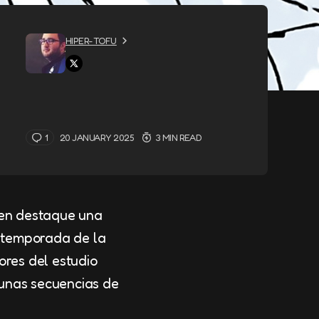
HIPER-TOFU
1
20 JANUARY 2025
3 MIN READ
e en destaque una
a temporada de la
res del estudio
gunas secuencias de