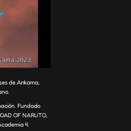
eses de Ankama,
ano.
imación. Fundado
mo ROAD OF NARUTO,
Academia 4.