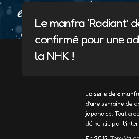
Le manfra ‘Radiant’ d
confirmé pour une ad
la NHK !
La série de « manfr
d’une semaine de do
japonaise. Tout a c
démentie par l’inte
En 2015,
Tony Valen