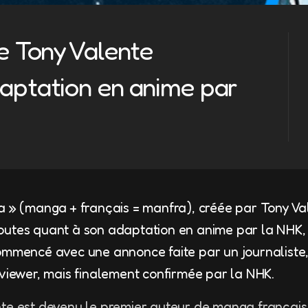
e Tony Valente
aptation en anime par
a » (manga + français = manfra), créée par Tony Vale
utes quant à son adaptation en anime par la NHK, l
ommencé avec une annonce faite par un journaliste, 
rviewer, mais finalement confirmée par la NHK.
te est devenu le premier auteur de manga français 