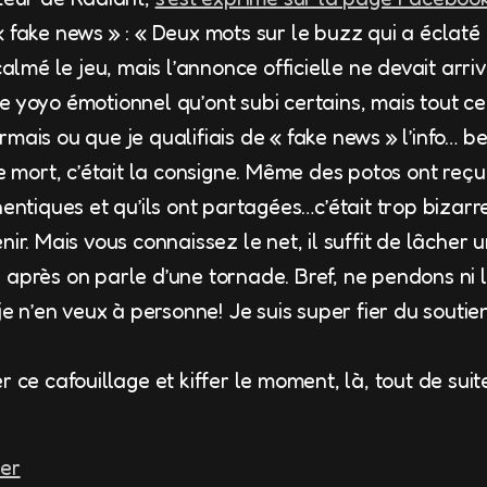
 fake news » : « Deux mots sur le buzz qui a éclaté 
 calmé le jeu, mais l’annonce officielle ne devait ar
e yoyo émotionnel qu’ont subi certains, mais tout ce
mais ou que je qualifiais de « fake news » l’info… be
le mort, c’était la consigne. Même des potos ont reçu
hentiques et qu’ils ont partagées…c’était trop bizarr
nir. Mais vous connaissez le net, il suffit de lâcher 
après on parle d’une tornade. Bref, ne pendons ni le
 je n’en veux à personne! Je suis super fier du soutie
r ce cafouillage et kiffer le moment, là, tout de suit
ter