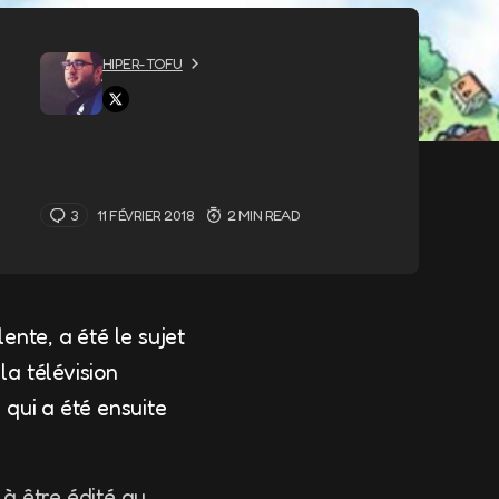
HIPER-TOFU
3
11 FÉVRIER 2018
2 MIN READ
nte, a été le sujet
a télévision
qui a été ensuite
à être édité au