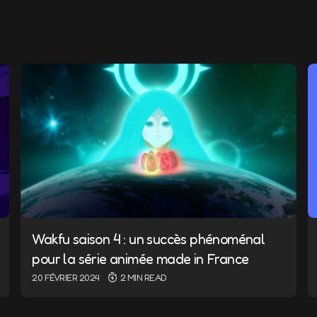
ail ne sera pas publiée.
Les champs obligatoires sont i
Wakfu saison 4 : un succès phénoménal
E-mail
*
pour la série animée made in France
20 FÉVRIER 2024
2 MIN READ
nd e-mail in this browser for
I comment.