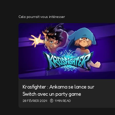
Cela pourrait vous intéresser
Votre adresse e-m
Message
*
Krosfighter : Ankama se lance sur
Name
*
Switch avec un party game
28 FÉVRIER 2024
1 MIN READ
Save my name a
the next time 