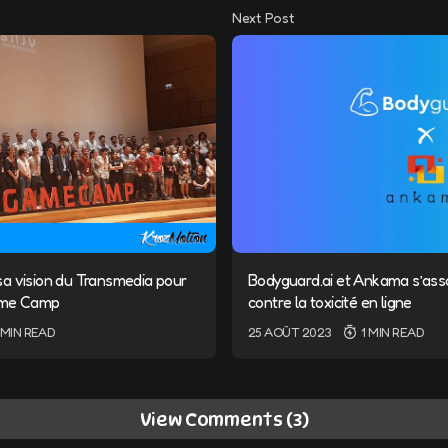
Next Post
a vision du Transmedia pour
Bodyguard.ai et Ankama s’asso
ame Camp
contre la toxicité en ligne
 MIN READ
25 AOÛT 2023
1 MIN READ
View Comments (3)