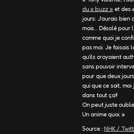
du « buzz »
et des «
jours: J’aurais bien
mois… Désolé pour l
comme quoi je confir
pas moi. Je faisais 
qu’ils croyaient aut
sans pouvoir interve
pour que deux jours 
qui que ce soit, moi
dans tout ça!!
On peut juste oublie
Un anime quoi. »
Source :
NHK / Twit