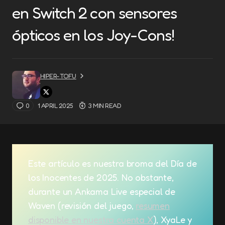
en Switch 2 con sensores
ópticos en los Joy-Cons!
HIPER-TOFU
0
1 APRIL 2025
3 MIN READ
Este artículo es nuestra broma del Día de
los Inocentes de 2025. No obstante,
durante un Ankama Live especial de
Waven (revisión del juego,
resumen
disponible en nuestra cuenta X
), XyaLe y