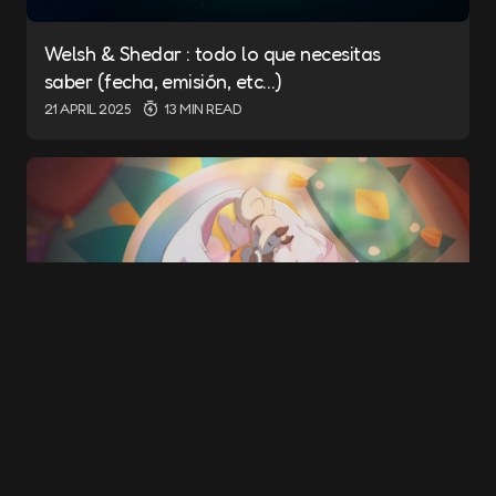
Welsh & Shedar : todo lo que necesitas
Name
*
saber (fecha, emisión, etc…)
21 APRIL 2025
13 MIN READ
E-mail
*
Save my name and e-mail in this browser for
the next time I comment.
Submit Comment
BESTIALE: calificada de “exquisita”, la crítica
5 APRIL 2025
4 MIN READ