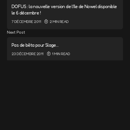
DOFUS : la nouvelle version de l’île de Nowel disponible
le 6 décembre !
7 DÉCEMBRE 2011
2 MIN READ
Next Post
Pas de bêta pour Slage…
23 DÉCEMBRE 2011
1 MIN READ
Add a comment
Cela pourrait vous intéresser
Votre adresse e-mail ne sera pas publiée.
Les champs obligatoires sont indiqués avec
*
Dénouement épique pour la saison 2 de
WAKFU !