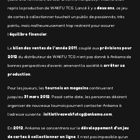
repris la production de WAKFU TCG. Lancé il y a
deux ans
, ce jeu
de cartes à collectionner touchait un public de passionnés, très
pointu, mais malheureusement trop restreint pour assurer
l’
équilibre financier
.
Le
bilan des ventes de l’année 2011
, couplé aux
prévisions pour
2012
du distributeur de WAKFU TCG n’ont pas donné à Ankama de
bonnes perspectives d’avenir, amenant la société à
arrêter sa
production
.
Pour les joueurs, les
tournois en magasins
continueront
jusqu’au
31 mars 2012
. Passé cette date, les personnes désirant
organiser de nouveaux tournois pourront contacter Ankama à
l’adresse suivante :
initiativeswakfutcg@ankama.com
.
En
2012
, Ankama se concentrera sur le
développement d’un jeu
de cartes à collectionner en ligne
. Il n’est pas impossible qu’un