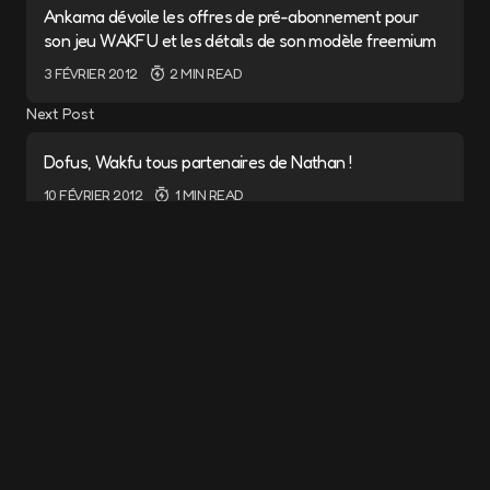
Ankama dévoile les offres de pré-abonnement pour
son jeu WAKFU et les détails de son modèle freemium
3 FÉVRIER 2012
2 MIN READ
Next Post
Dofus, Wakfu tous partenaires de Nathan !
10 FÉVRIER 2012
1 MIN READ
Add a comment
Cela pourrait vous intéresser
Votre adresse e-mail ne sera pas publiée.
Les champs obligatoires sont indiqués avec
*
Le jeu en ligne WAKFU est désormais
disponible sur Windows, Mac et Linux.