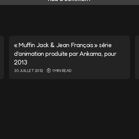
ail ne sera pas publiée.
Les champs obligatoires sont i
« Muffin Jack & Jean François » série
d’animation produite par Ankama, pour
2013
30 JUILLET 2012
1 MIN READ
E-mail
*