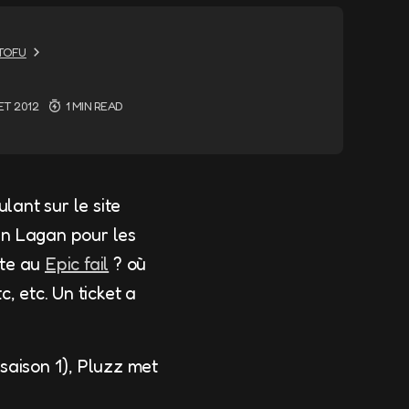
-TOFU
LET 2012
1 MIN READ
ulant sur le site
en Lagan pour les
ite au
Epic fail
? où
, etc. Un ticket a
saison 1), Pluzz met