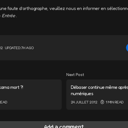
une faute d’orthographe, veuillez nous en informer en sélectionn
+ Entrée
.
12
UPDATED:
7H AGO
Next Post
nkama mort ?!
Débaser continue même après 
numériques
 READ
24 JUILLET 2012
1 MIN READ
Add a comment