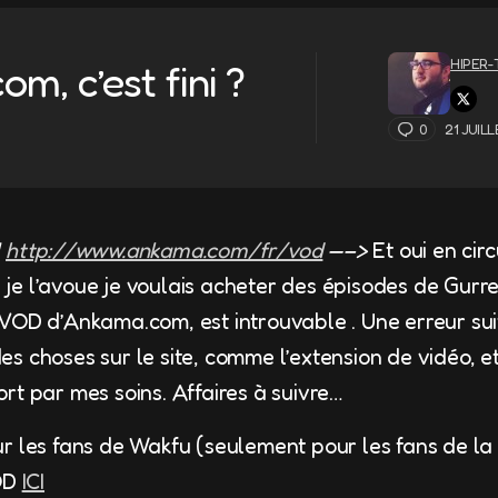
HIPER
, c’est fini ?
0
21 JUIL
!
http://www.ankama.com/fr/vod
—–>
Et oui en circ
e l’avoue je voulais acheter des épisodes de Gurr
VOD d’Ankama.com, est introuvable . Une erreur su
 choses sur le site, comme l’extension de vidéo, etc
rt par mes soins. Affaires à suivre…
r les fans de Wakfu (seulement pour les fans de la 
VOD
ICI