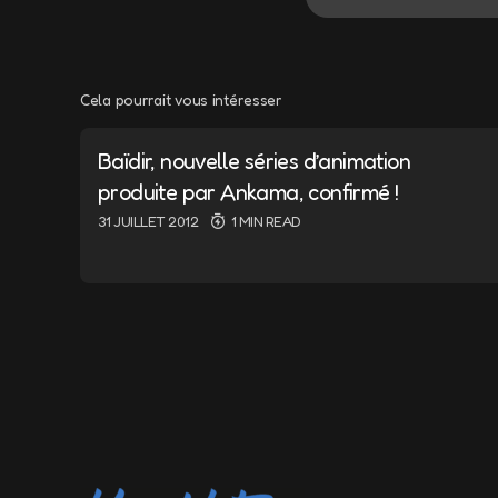
Cela pourrait vous intéresser
Votre adresse e-m
Baïdir, nouvelle séries d’animation
Message
*
produite par Ankama, confirmé !
31 JUILLET 2012
1 MIN READ
Name
*