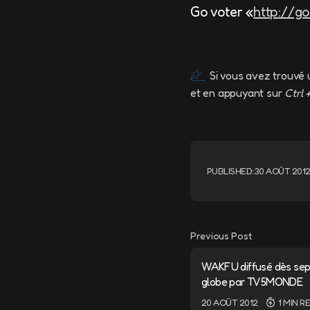
Go voter «
http://g
Si vous avez trouvé 
et en appuyant sur
Ctrl 
PUBLISHED:
30 AOÛT 201
Previous Post
WAKFU diffusé dès sep
globe par TV5MONDE
20 AOÛT 2012
1 MIN R