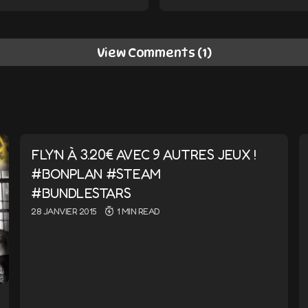
View Comments (1)
2 AT 9 H 13 MIN
FLY’N À 3.20€ AVEC 9 AUTRES JEUX !
ail ne sera pas publiée.
Les champs obligatoires sont i
#BONPLAN #STEAM
#BUNDLESTARS
28 JANVIER 2015
1 MIN READ