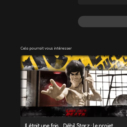
Oui !!!
BY
YOUYOUFUS
31 AOÛT 201
Cela pourrait vous intéresser
Votre adresse e-m
Message
*
Il était une fois… Débil Starz : le projet