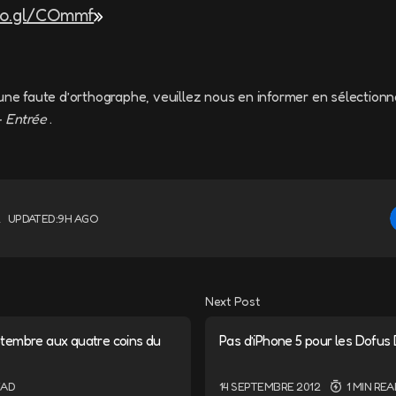
oo.gl/COmmf
»
une faute d’orthographe, veuillez nous en informer en sélectionn
+ Entrée
.
2
UPDATED:
9H AGO
Next Post
tembre aux quatre coins du
Pas d’iPhone 5 pour les Dofus
EAD
14 SEPTEMBRE 2012
1 MIN RE