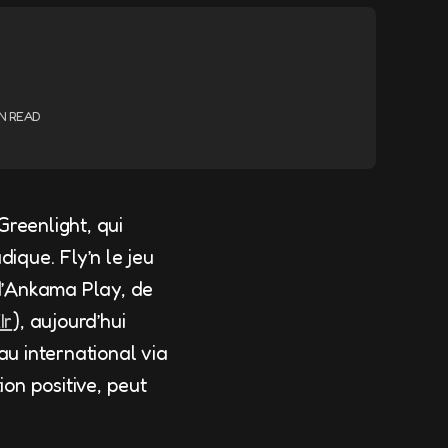
IN READ
Greenlight, qui
dique. Fly’n le jeu
d’Ankama Play, de
Ir
), aujourd’hui
au international via
on positive, peut