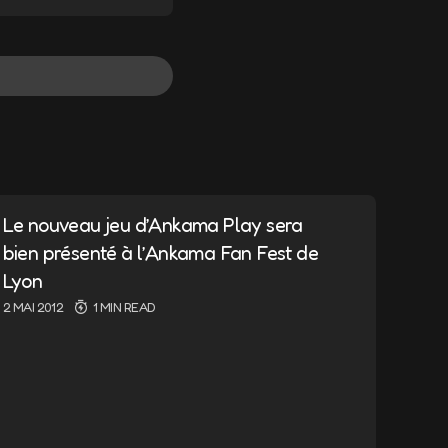
Répondre
Le nouveau jeu d’Ankama Play sera
ndiqués avec
*
bien présenté à l’Ankama Fan Fest de
Lyon
2 MAI 2012
1 MIN READ