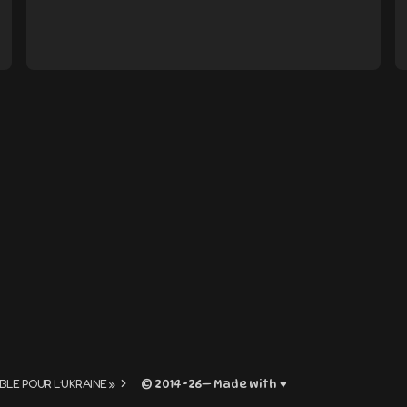
E-mail
*
nd e-mail in this browser for
I comment.
ent
© 2014-26— Made with ♥
BLE POUR L’UKRAINE »