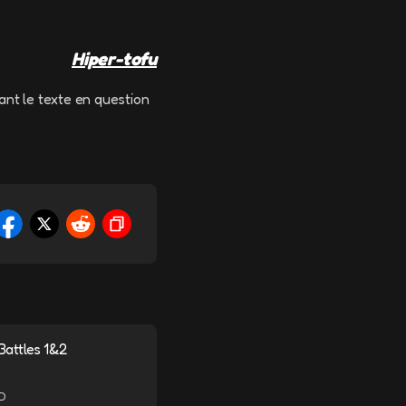
Hiper-tofu
ant le texte en question
 Battles 1&2
AD