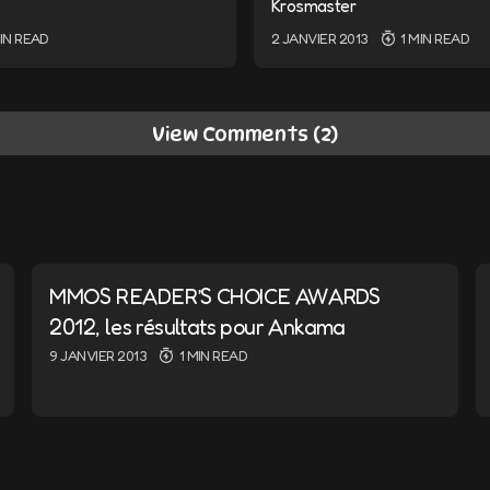
Krosmaster
MIN READ
2 JANVIER 2013
1 MIN READ
View Comments (2)
 très cool 🙂
humour… :p
 H 59 MIN
MMOS READER’S CHOICE AWARDS
 cetais vrais ..
2012, les résultats pour Ankama
9 JANVIER 2013
1 MIN READ
 que je connais