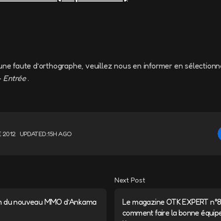
une faute d’orthographe, veuillez nous en informer en sélectionn
+ Entrée
.
 2012
UPDATED:
15H AGO
Next Post
om du nouveau MMO d’Ankama
Le magazine OTK EXPERT n°8,
comment faire la bonne équipe