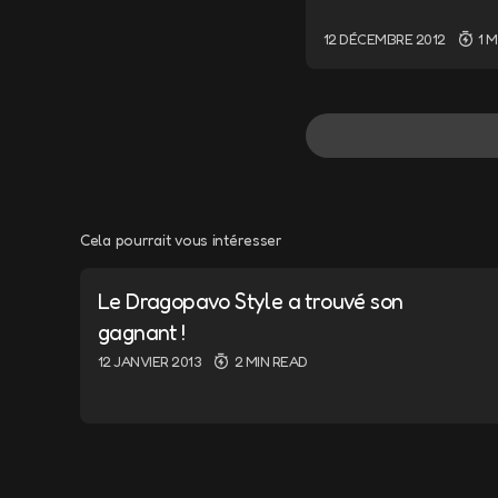
12 DÉCEMBRE 2012
1 
Sa ferais une classe
Ankama avec sont 
Cela pourrait vous intéresser
BY
YS
16 JANVIER 2013 AT 12
Le Dragopavo Style a trouvé son
roooooh si seulement
gagnant !
12 JANVIER 2013
2 MIN READ
Les poissonn d’avril
le umand
en nouveau perso