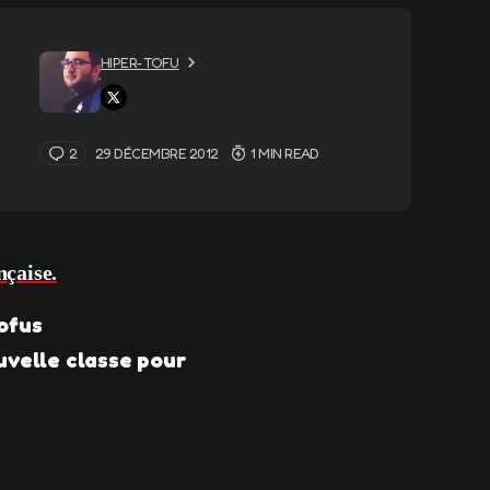
HIPER-TOFU
2
29 DÉCEMBRE 2012
1 MIN READ
nçaise.
ofus
uvelle classe pour