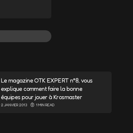
Répondre
Le magazine OTK EXPERT n°8, vous
Répondre
explique comment faire la bonne
équipes pour jouer à Krosmaster
2 JANVIER 2013
1 MIN READ