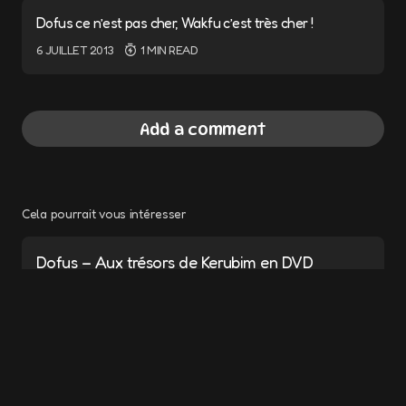
Dofus ce n’est pas cher, Wakfu c’est très cher !
6 JUILLET 2013
1 MIN READ
Add a comment
Cela pourrait vous intéresser
Votre adresse e-mail ne sera pas publiée.
Les champs obligatoires sont indiqués avec
*
Dofus – Aux trésors de Kerubim en DVD
pour novembre
Message
*
11 JUILLET 2013
1 MIN READ
Wakfu la série, encore plus d’infos sur les 3
épisodes à venir [Info Japon Expo