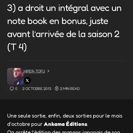
3) a droit un intégral avec un
note book en bonus, juste
avant l’arrivée de la saison 2
(T 4)
HIPER-TOFU
0
2 OCTOBRE 2013
2 MIN READ
Une seule sortie, enfin, deux sorties pour le mois
d’octobre pour
Ankama Éditions
.
On arrête l’édition des mangas japonais de son