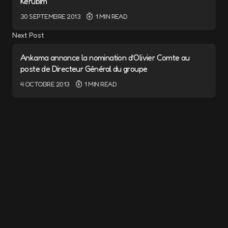
Kerubim
30 SEPTEMBRE 2013
1 MIN READ
Next Post
Ankama annonce la nomination d’Olivier Comte au
poste de Directeur Général du groupe
4 OCTOBRE 2013
1 MIN READ
Add a comment
Cela pourrait vous intéresser
Votre adresse e-mail ne sera pas publiée.
Les champs obligatoires sont indiqués avec
*
La prochaine bande dessinée d’Ankama
Éditions sera numérique