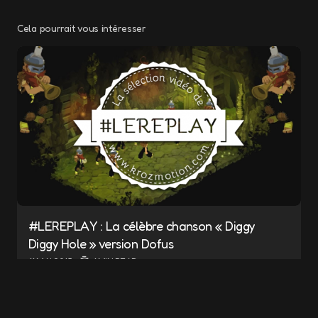
Cela pourrait vous intéresser
Votre adresse e-mail ne sera pas publiée.
Les champs obligatoires sont indiqués avec
*
Message
*
#LEREPLAY : La célèbre chanson « Diggy
Diggy Hole » version Dofus
Name
*
11 MAI 2015
1 MIN READ
E-mail
*