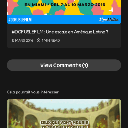
#DOFUSLEFILM : Une escale en Amérique Latine ?
15 MARS 2016
1 MIN READ
View Comments (1)
Les prix on re-baissé non ?
Répondre
Je les vois à 15 et 20 €
Cela pourrait vous intéresser
BY
SHLACK
7 AVRIL 2016 AT 16 H 05 MIN
Votre adresse e-mail ne sera pas publiée.