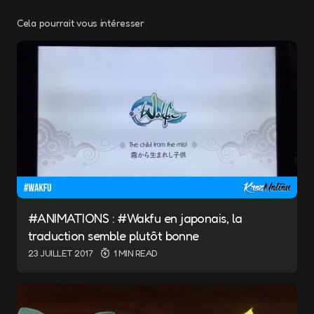
Cela pourrait vous intéresser
Votre adresse e-mail ne sera pas publiée.
Les champs obligatoires sont indiqués avec
*
Message
*
#ANIMATIONS : #Wakfu en japonais, la
traduction semble plutôt bonne
Name
*
23 JUILLET 2017
1 MIN READ
E-mail
*