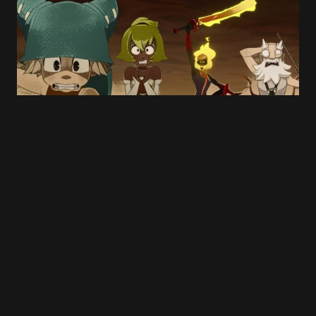
Save my name and e-mail in this browser for
the next time I comment.
Submit Comment
#ANIMATIONS : Kickstarter Wakfu, entre
couac d’organisation & de qualité
26 JUIN 2017
2 MIN READ