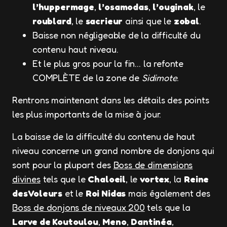
l’huppermage
,
l’osamodas
,
l’ouginak
, le
roublard
, le
sacrieur
ainsi que le
zobal
.
Baisse non négligeable de la difficulté du
contenu haut niveau.
Et le plus gros pour la fin… la refonte
COMPLÈTE de la zone de
Sidimote
.
Rentrons maintenant dans les détails des points
les plus importants de la mise à jour.
La baisse de la difficulté du contenu de haut
niveau concerne un grand nombre de donjons qui
sont pour la plupart des
Boss de dimensions
divines
tels que le
Chaloeil
, le
vortex
, la
Reine
des Voleurs
et le
Roi Nidas
mais également des
Boss de donjons de niveaux 200
tels que la
Larve de Koutoulou
,
Meno
,
Dantinéa
,