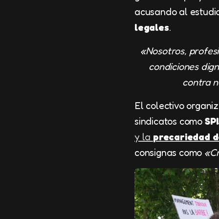
acusando al estudi
legales
.
«Nosotros, profesi
condiciones dign
contra n
El colectivo organi
sindicatos como
SP
y la
precariedad d
consignas como
«Cr