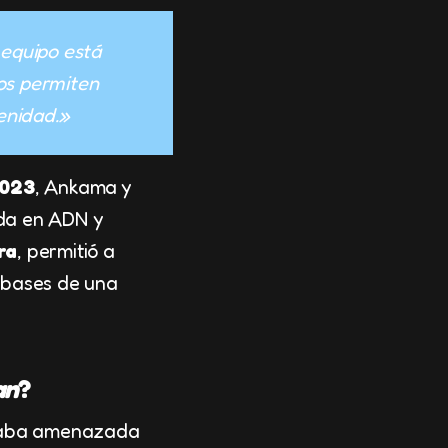
 equipo está
os permiten
enidad.»
023
, Ankama y
ida en ADN y
ra
, permitió a
 bases de una
an
?
staba amenazada