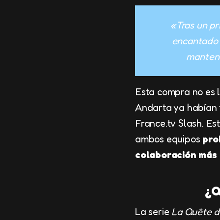
«Tras un pr
encantado 
mantene
Esta compra no es 
Andarta ya habían 
France.tv Slash. Es
ambos equipos
pro
colaboración más
¿Q
La serie
La Quête d