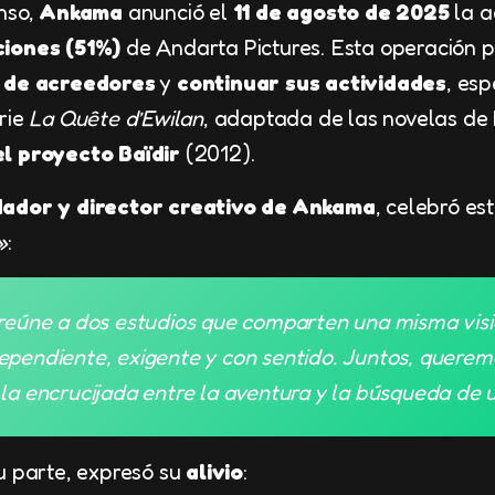
nso,
Ankama
anunció el
11 de agosto de 2025
la a
ciones (51%)
de Andarta Pictures. Esta operación p
o de acreedores
y
continuar sus actividades
, es
rie
La Quête d’Ewilan
, adaptada de las novelas de 
l proyecto Baïdir
(2012).
ador y director creativo de Ankama
, celebró e
»
:
reúne a dos estudios que comparten una misma visi
ependiente, exigente y con sentido. Juntos, querem
 la encrucijada entre la aventura y la búsqueda de
u parte, expresó su
alivio
: