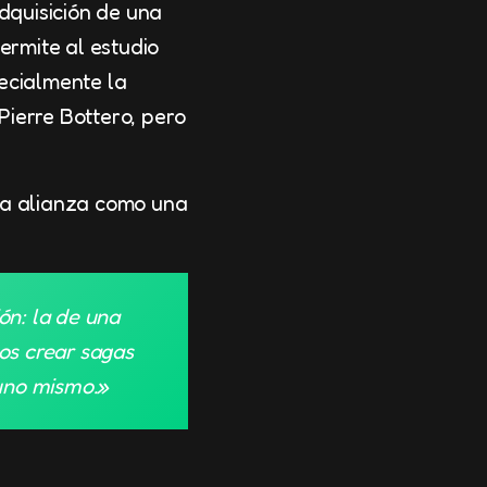
dquisición de una
ermite al estudio
pecialmente la
Pierre Bottero, pero
sta alianza como una
ón: la de una
os crear sagas
 uno mismo.»