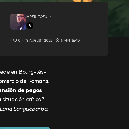
HIPER-TOFU
0
13 AUGUST 2025
6 MIN READ
sede en Bourg-lès-
Comercio de Romans.
ensión de pagos
 situación crítica?
Lana Longuebarbe
,