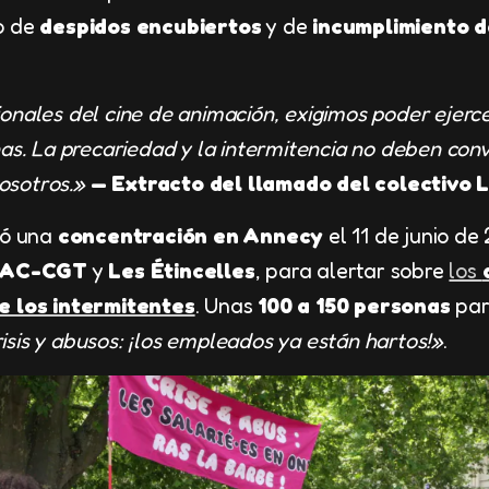
o de
despidos encubiertos
y de
incumplimiento d
onales del cine de animación, exigimos poder ejerce
as. La precariedad y la intermitencia no deben con
osotros.»
— Extracto del llamado del colectivo 
zó una
concentración en Annecy
el 11 de junio d
IAC-CGT
y
Les Étincelles
, para alertar sobre
los
e los intermitentes
. Unas
100 a 150 personas
par
isis y abusos: ¡los empleados ya están hartos!»
.