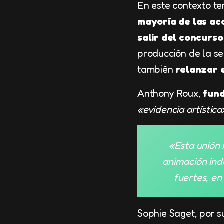
En este contexto te
mayoría de las ac
salir del concurs
producción de la se
también
relanzar e
Anthony Roux,
fund
«evidencia artística
«Esta unión 
animación ind
fuertes, en
Sophie Saget, por s