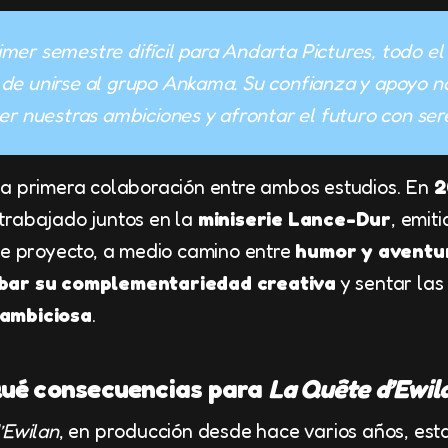
imer semestre difícil para Andarta Pictures, todo el
de unirse al grupo Ankama. Su confianza y apoyo n
r nuestras ambiciones y afrontar el futuro con ser
la primera colaboración entre ambos estudios. En
2
trabajado juntos en la
miniserie Lance-Dur
, emit
te proyecto, a medio camino entre
humor y aventu
bar su complementariedad creativa
y sentar las
 ambiciosa
.
ué consecuencias para
La Quête d’Ewil
’Ewilan
, en producción desde hace varios años, e