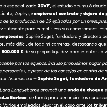
dio especializado
3DVF
, el estudio acumuló deuda
liente, Zephyr,
rompiera el contrato
y
dejara de
 de la producción de 39 episodios por un presupues
dez suficiente para cumplir con sus compromisos, es
 empleados
. Sophie Saget, fundadora y directora d
el más difícil de toda mi carrera», destacando que 
 500.000 €
de su propia liquidez para intentar salv
osible por los equipos. Incluso propusimos pagar pa
 personales, a pesar de los consejos en contra de
tor financiero.»
— Sophie Saget, fundadora de A
Lana Longuebarbe
provocó una
onda de choque
e
«La Barba»
, se formó para denunciar las condicio
o. Varios empleados llevaron el caso ante los
tribu