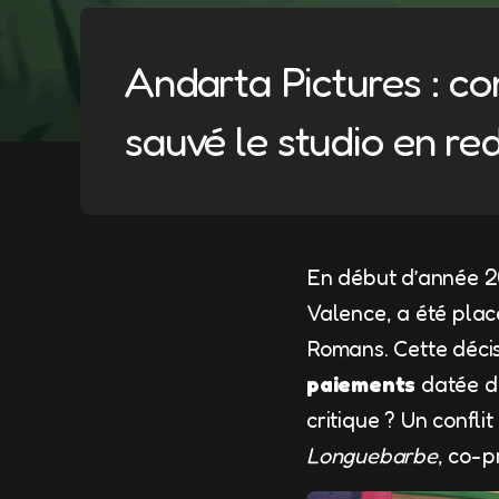
Andarta Pictures : 
sauvé le studio en re
En début d’année 20
Valence, a été pla
Romans. Cette décisi
paiements
datée 
critique ? Un confli
Longuebarbe
, co-p