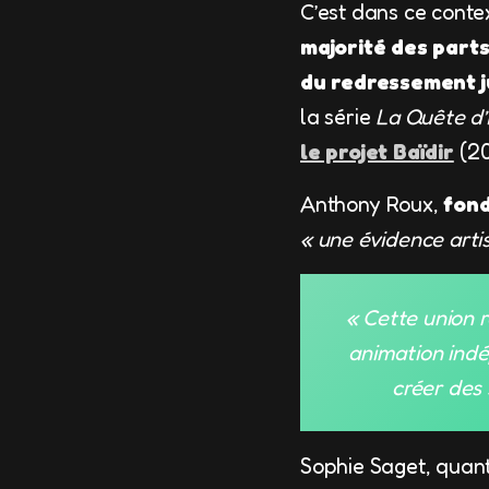
C’est dans ce conte
majorité des parts
du redressement j
la série
La Quête d’
le projet Baïdir
(20
Anthony Roux,
fond
« une évidence arti
« Cette union 
animation indé
créer des 
Sophie Saget, quant