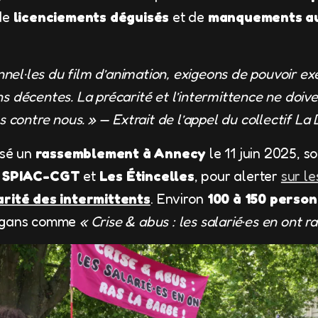
 de
licenciements déguisés
et de
manquements au
nnel·les du film d’animation, exigeons de pouvoir ex
s décentes. La précarité et l’intermittence ne doiv
 contre nous. »
— Extrait de l’appel du collectif La
isé un
rassemblement à Annecy
le 11 juin 2025, s
e
SPIAC-CGT
et
Les Étincelles
, pour alerter
sur l
rité des intermittents
. Environ
100 à 150 perso
logans comme
« Crise & abus : les salarié·es en ont ra