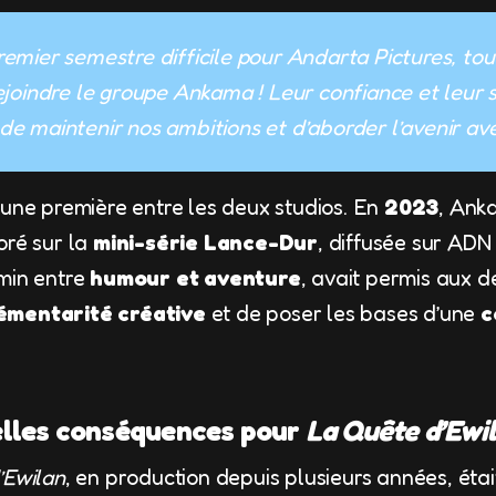
emier semestre difficile pour Andarta Pictures, tou
rejoindre le groupe Ankama ! Leur confiance et leur 
e maintenir nos ambitions et d’aborder l’avenir ave
 une première entre les deux studios. En
2023
, Ank
oré sur la
mini-série Lance-Dur
, diffusée sur ADN
min entre
humour et aventure
, avait permis aux 
émentarité créative
et de poser les bases d’une
c
lles conséquences pour
La Quête d’Ewi
’Ewilan
, en production depuis plusieurs années, éta