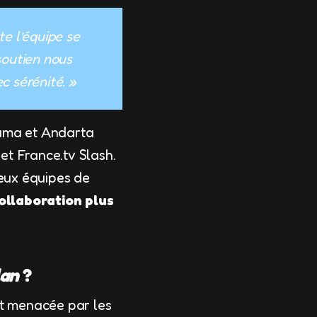
te l’équipe se
soutien nous
c sérénité. »
ama et Andarta
 et France.tv Slash.
deux équipes de
ollaboration plus
lan
?
it menacée par les