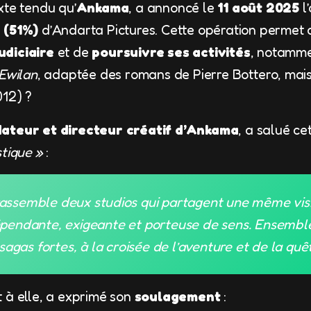
xte tendu qu’
Ankama
, a annoncé le
11 août 2025
l’
 (51%)
d’Andarta Pictures. Cette opération permet 
udiciaire
et de
poursuivre ses activités
, notamme
Ewilan
, adaptée des romans de Pierre Bottero, mai
12) ?
ateur et directeur créatif d’Ankama
, a salué c
stique »
:
rassemble deux studios qui partagent une même visio
pendante, exigeante et porteuse de sens. Ensembl
sagas fortes, à la croisée de l’aventure et de la quêt
 à elle, a exprimé son
soulagement
: