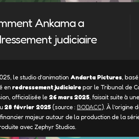
comment Ankama a
dressement judiciaire
25, le studio d’animation
Andarta Pictures
, basé
cé en
redressement judiciaire
par le Tribunal de 
on, officialisée le
26 mars 2025
, faisait suite à un
du
28 février 2025
(source :
BODACC
). À l’origine 
t financier majeur autour de la production de la sér
roduite avec Zephyr Studios.