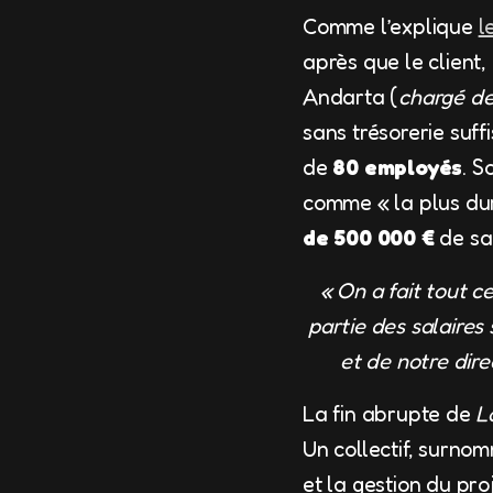
Comme l’explique
l
après que le client,
Andarta (
chargé de
sans trésorerie suf
de
80 employés
. S
comme « la plus dur
de 500 000 €
de sa 
« On a fait tout 
partie des salaires
et de notre dire
La fin abrupte de
L
Un collectif, surn
et la gestion du pro