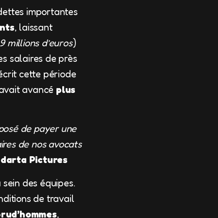
 dettes importantes
nts
, laissant
 millions d’euros
)
s salaires de près
écrit cette période
o avait avancé
plus
oposé de payer une
aires de nos avocats
ndarta Pictures
 sein des équipes.
ditions de travail
prud’hommes
,