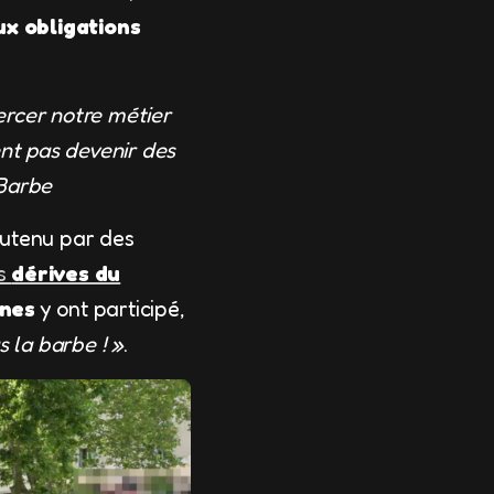
x obligations
ercer notre métier
ent pas devenir des
 Barbe
outenu par des
es
dérives du
nnes
y ont participé,
s la barbe ! »
.