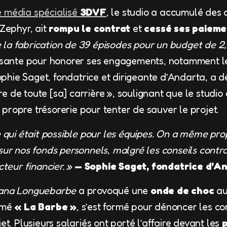
e média spécialisé
3DVF
, le studio a accumulé des
 Zephyr, ait
rompu le contrat
et
cessé ses paieme
 la fabrication de 39 épisodes pour un budget de 2,9
fisante pour honorer ses engagements, notamment le
ophie Saget, fondatrice et dirigeante d’Andarta, a d
e de toute [sa] carrière », soulignant que le studi
propre trésorerie pour tenter de sauver le projet.
ce qui était possible pour les équipes. On a même pr
 sur nos fonds personnels, malgré les conseils contr
cteur financier. »
— Sophie Saget, fondatrice d’A
ana Longuebarbe
a provoqué une
onde de choc
au
ommé
« La Barbe »
, s’est formé pour dénoncer les con
jet. Plusieurs salariés ont porté l’affaire devant les