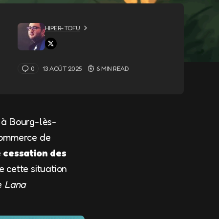
HIPER-TOFU
0
13 AOÛT 2025
6 MIN READ
 à Bourg-lès-
Commerce de
e
cessation des
de cette situation
ie
Lana