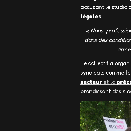
accusant le studio
légales
.
« Nous, professio
dans des condition
armes
Le collectif a organ
syndicats comme l
secteur
et la
préca
brandissant des s