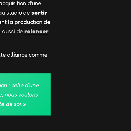
acquisition d’une
au studio de
sortir
nt la production de
s aussi de
relancer
ette alliance comme
n : celle d’une
e, nous voulons
e de soi. »