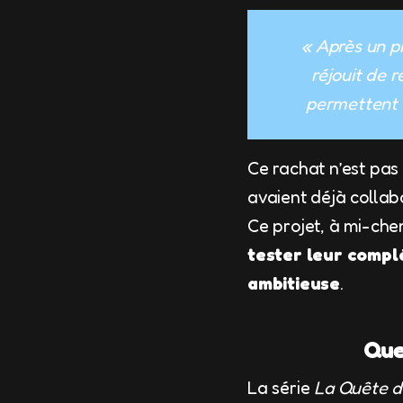
« Après un pr
réjouit de 
permettent d
Ce rachat n’est pas
avaient déjà collab
Ce projet, à mi-che
tester leur compl
ambitieuse
.
Que
La série
La Quête d