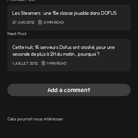
Les Steamers : une 15e classe jouable dans DOFUS
27 JUIN 2012
2 MIN READ
Next Post
Cette nuit, 16 serveurs Dofus ont crashé, pour une
seconde de plus à 2H du matin… pourquoi ?
1 JUILLET 2012
1 MIN READ
Add a comment
Cela pourrait vous intéresser
Votre adresse e-mail ne sera pas publiée.
Les champs obligatoires sont indiqués avec
*
Communiquer d’Ankama sur la fin de