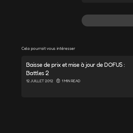
Cela pourrait vous intéresser
Votre adresse e-m
Baisse de prix et mise à jour de DOFUS :
Message
*
Battles 2
12 JUILLET 2012
1 MIN READ
Name
*