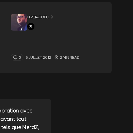
HIPER-TOFU
0
5 JUILLET 2012
2 MIN READ
boration avec
 avant tout
tels que NerdZ,