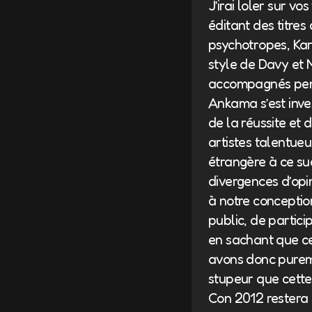
J’irai loler sur 
éditant des titre
psychotropes, Kar
style de Davy et 
accompagnés penda
Ankama s’est inve
de la réussite et
artistes talentu
étrangère à ce su
divergences d’opin
à notre conception
public, de partic
en sachant que ce 
avons donc purem
stupeur que cett
Con 2012 restera u