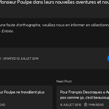
Monsieur Poulpe dans leurs nouvelles aventures et n
une faute d’orthographe, veuillez nous en informer en sélectionn
+ Entrée
.
2
UPDATED:
12 JUILLET 2014
Next Post
r Poulpe ne travaillent plus
Pour François Descraques « A
pas comme ça, c’est beaucoup 
READ
8 JUILLET 2012
1 MIN READ