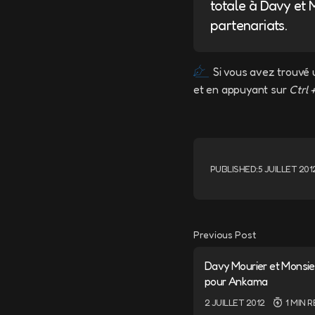
totale à Davy et 
partenariats.
Si vous avez trouvé 
et en appuyant sur
Ctrl 
PUBLISHED:
5 JUILLET 201
Previous Post
Davy Mourier et Monsieu
pour Ankama
2 JUILLET 2012
1 MIN 