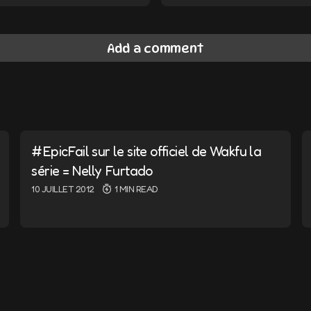
Add a comment
ail ne sera pas publiée.
Les champs obligatoires sont i
#EpicFail sur le site officiel de Wakfu la
série = Nelly Furtado
10 JUILLET 2012
1 MIN READ
E-mail
*