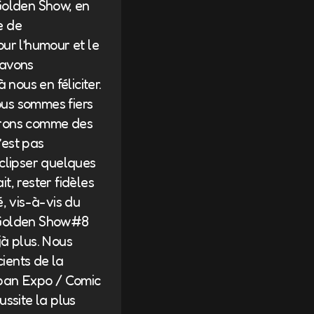
 Golden Show, en
e de
ur l’humour et le
 avons
nous en féliciter.
ous sommes fiers
dérons comme des
’est pas
clipser quelques
t, rester fidèles
é, vis-à-vis du
e Golden Show#8
jà plus. Nous
ients de la
apan Expo / Comic
ussite la plus