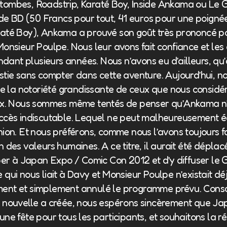
vos tombes, Roadstrip, Karaté Boy, Inside Ankama ou Le
s de BD (50 Francs pour tout, 41 euros pour une poigné
até Boy), Ankama a prouvé son goût très prononcé po
Monsieur Poulpe. Nous leur avons fait confiance et les
nt plusieurs années. Nous n’avons eu d’ailleurs, qu’à 
stie sans compter dans cette aventure. Aujourd’hui, n
 de la notoriété grandissante de ceux que nous consi
eux. Nous sommes même tentés de penser qu’Ankama n
ccès indiscutable. Lequel ne peut malheureusement é
ion. Et nous préférons, comme nous l’avons toujours fai
 des valeurs humaines. A ce titre, il aurait été déplac
iper à Japan Expo / Comic Con 2012 et d’y diffuser l
qui nous liait à Davy et Monsieur Poulpe n’existait dé
ent et simplement annulé le programme prévu. Consc
e nouvelle a créée, nous espérons sincèrement que J
ne fête pour tous les participants, et souhaitons la ré