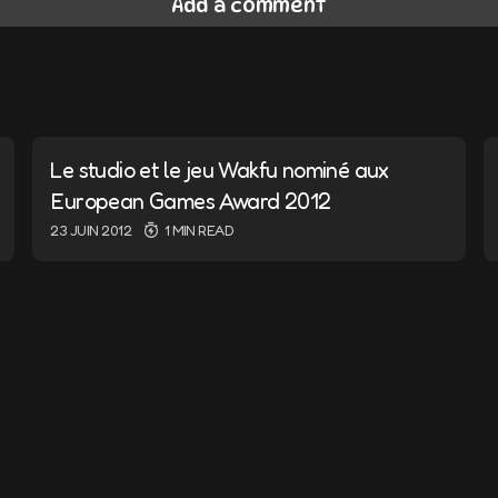
Add a comment
ail ne sera pas publiée.
Les champs obligatoires sont i
Le studio et le jeu Wakfu nominé aux
European Games Award 2012
23 JUIN 2012
1 MIN READ
E-mail
*