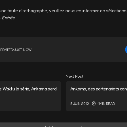
une faute d’orthographe, veuillez nous en informer en sélectionn
+ Entrée
.
PDATED:
JUST NOW
Next Post
 Wakfu la série, Ankama perd
Ankama, des partenariats conc
D
8 JUIN 2012
1 MIN READ