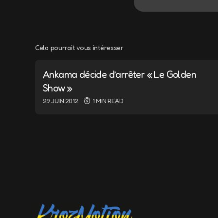
Cela pourrait vous intéresser
Votre adresse e-m
Ankama décide d’arrêter « Le Golden
Message
*
Show »
29 JUIN 2012
1 MIN READ
Name
*