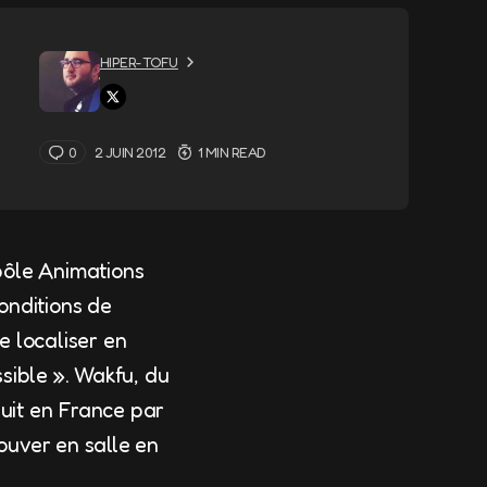
HIPER-TOFU
0
2 JUIN 2012
1 MIN READ
pôle Animations
onditions de
e localiser en
ssible ». Wakfu, du
duit en France par
rouver en salle en