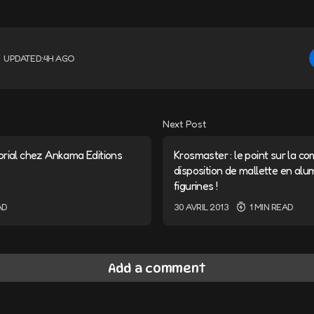
UPDATED:
4H AGO
Next Post
orial chez Ankama Editions
Krosmaster : le point sur la c
disposition de mallette en alu
figurines !
AD
30 AVRIL 2013
1 MIN READ
Add a comment