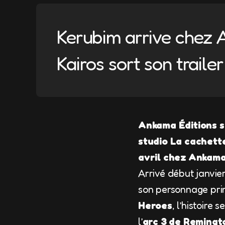
Kerubim arrive chez 
Kairos sort son trailer
Ankama Éditions s
studio La cachette
avril chez Ankama
Arrivé début janvie
son personnage pri
Heroes
, l’histoire
l’
arc 3 de Remingt