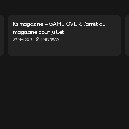
ail ne sera pas publiée.
Les champs obligatoires sont i
IG magazine – GAME OVER, l’arrêt du
magazine pour juillet
27 MAI 2013
1 MIN READ
E-mail
*
nd e-mail in this browser for
I comment.