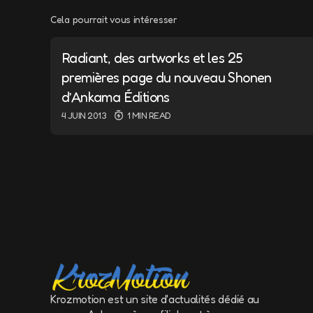
Cela pourrait vous intéresser
Votre adresse e-m
Radiant, des artworks et les 25
Message
*
premières page du nouveau Shonen
d’Ankama Éditions
4 JUIN 2013
1 MIN READ
Name
*
Save my name a
the next time 
Krozmotion est un site d'actualités dédié au