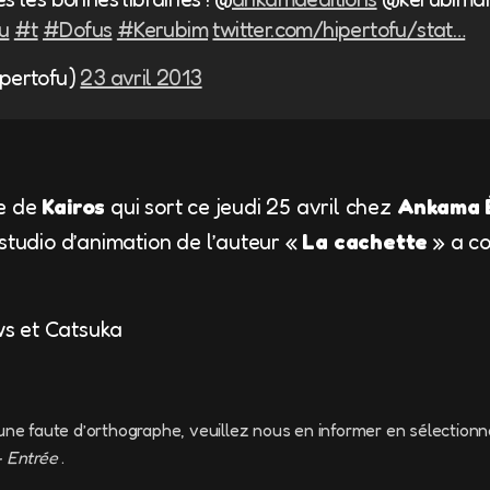
u
#t
#Dofus
#Kerubim
twitter.com/hipertofu/stat…
ipertofu)
23 avril 2013
e de
Kairos
qui sort ce jeudi 25 avril chez
Ankama É
e studio d’animation de l’auteur «
La cachette
» a co
s et Catsuka
une faute d’orthographe, veuillez nous en informer en sélectionn
+ Entrée
.