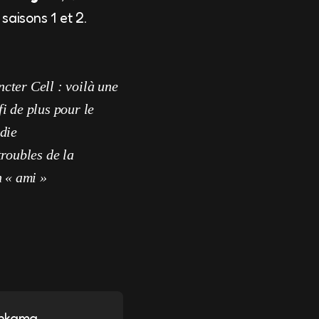
saisons 1 et 2.
ncter Cell : voilà une
i de plus pour le
die
troubles de la
n « ami »
nkama