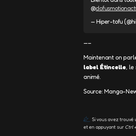
@
dofusmotionact
— Hiper-tofu (@h
—–
Maintenant on parl
label Étincelle
, l
animé.
Source: Manga-New
Si vous avez trouvé 
et en appuyant sur
Ctrl 