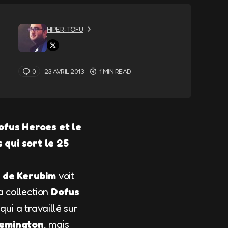
HIPER-TOFU
0
23 AVRIL 2013
1 MIN READ
ofus Heroes et le
 qui sort le 25
s de Kerubim
voit
a collection
Dofus
qui a travaillé sur
emington
, mais