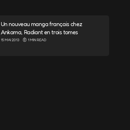
ndiqués avec
*
Un nouveau manga français chez
Ankama, Radiant en trois tomes
15 MAI 2013
1 MIN READ