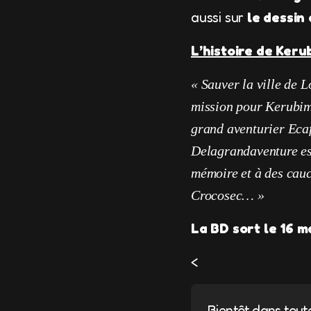
aussi sur
le dessi
L’histoire de Kerub
« Sauver la ville de L
mission pour Kerubim 
grand aventurier Ecaf
Delagrandaventure ess
mémoire et à des cauc
Crocosec… »
La BD sort le 16 ma
<
Bientôt dans toute