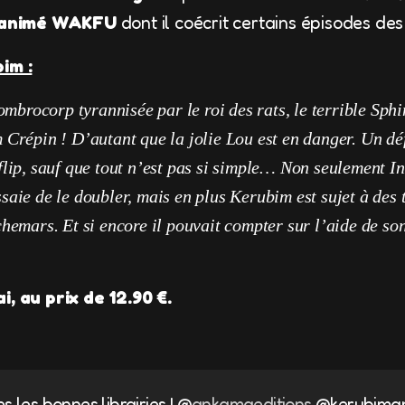
n animé WAKFU
dont il coécrit certains épisodes des 
im :
ombrocorp tyrannisée par le roi des rats, le terrible Sphi
Crépin ! D’autant que la jolie Lou est en danger. Un déf
lip, sauf que tout n’est pas si simple… Non seulement In
aie de le doubler, mais en plus Kerubim est sujet à des 
hemars. Et si encore il pouvait compter sur l’aide de so
i, au prix de 12.90 €.
s les bonnes librairies ! @
ankamaeditions
@kerubima