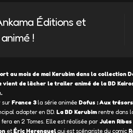
Ankama Éditions et
 animé !
ort au mois de mai Kerubim dans la collection D
 vient de lâcher le trailer animé de la BD Kairos
.
r sur
France 3
la série animée
Dofus : Aux trésor
ncipal adapter en BD.
La BD Kerubim
rentre dans l
 se fera en 2 Tomes. Elle est réalisée par
Julen Ribas
on
et
Éric Herenguel
qui est scénariste du comic
R