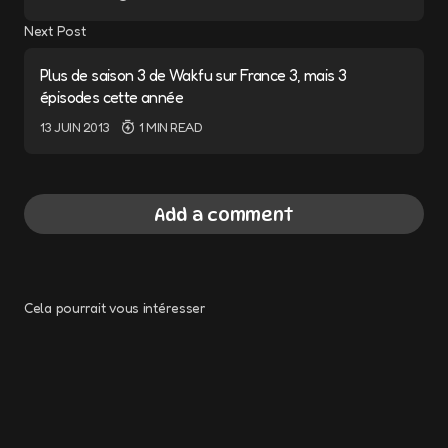
Next Post
Plus de saison 3 de Wakfu sur France 3, mais 3
épisodes cette année
13 JUIN 2013
1 MIN READ
Add a comment
Cela pourrait vous intéresser
Votre adresse e-mail ne sera pas publiée.
Les champs obligatoires sont indiqués avec
*
Rachat d’Ankama par Disney : « ce sont des
conneries! »
Message
*
2 JUILLET 2013
1 MIN READ