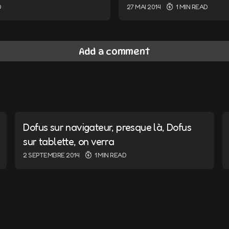
D
27 MAI 2014
1 MIN READ
Add a comment
ail ne sera pas publiée.
Les champs obligatoires sont i
Dofus sur navigateur, presque là, Dofus
sur tablette, on verra
2 SEPTEMBRE 2014
1 MIN READ