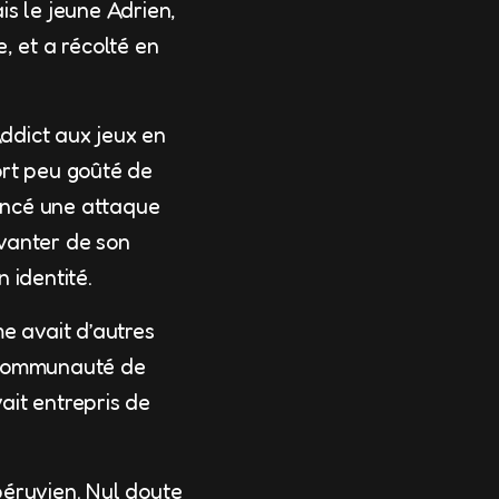
is le jeune Adrien,
, et a récolté en
Addict aux jeux en
ort peu goûté de
 lancé une attaque
 vanter de son
 identité.
e avait d’autres
e communauté de
vait entrepris de
péruvien. Nul doute