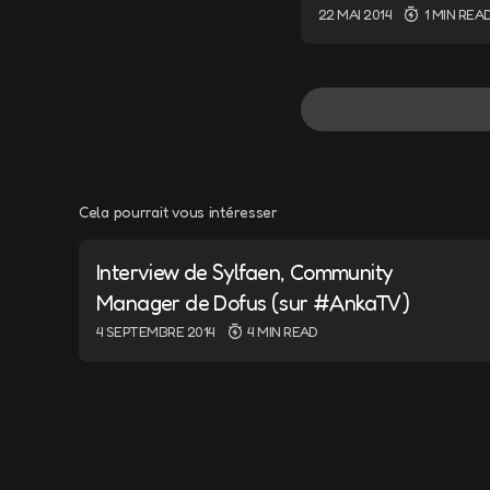
22 MAI 2014
1 MIN REA
Cela pourrait vous intéresser
Votre adresse e-m
Interview de Sylfaen, Community
Message
*
Manager de Dofus (sur #AnkaTV)
4 SEPTEMBRE 2014
4 MIN READ