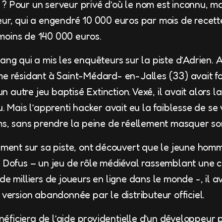
? Pour un serveur privé d’où le nom est inconnu, ma
eur, qui a engendré 10 000 euros par mois de recette
moins de 140 000 euros.
ang qui a mis les enquêteurs sur la piste d’Adrien. 
me résidant à Saint-Médard- en-Jalles (33) avait f
’un autre jeu baptisé Extinction. Vexé, il avait alors
u. Mais l’apprenti hacker avait eu la faiblesse de se
ums, sans prendre la peine de réellement masquer son
dement sur sa piste, ont découvert que le jeune homm
de Dofus – un jeu de rôle médiéval rassemblant un
de milliers de joueurs en ligne dans le monde -, il a
 version abandonnée par le distributeur officiel.
ficiera de l’aide providentielle d’un développeur 