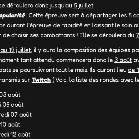
se déroulera donc jusqu’au
5 juillet
.
opularité
: Cette épreuve sert à départager les 5 ca
ps durant l’épreuve de rapidité en laissant le soin a
 de choisir ses combattants ! Elle se déroulera du
7
 au 19 juillet
, il y aura la composition des équipes p
e moment tant attendu commencera donc le
3 août
av
ts se poursuivront tout le mois. Ils auront lieu
de 
transmis sur
Twitch
) Voici la liste des rondes avec l
 03 août
i 05 août
redi 07 août
 10 août
redi 12 août