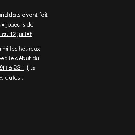
ndidats ayant fait
ux joueurs de
 au 12 juillet
.
armi les heureux
ec le début du
19H à 23H
. (Ils
es dates :