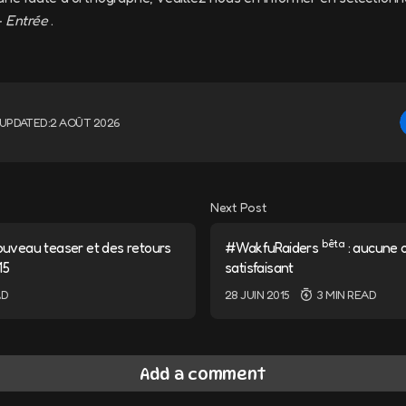
+ Entrée
.
UPDATED:
2 AOÛT 2026
Next Post
bêta
veau teaser et des retours
#WakfuRaiders
: aucune o
15
satisfaisant
AD
28 JUIN 2015
3 MIN READ
Add a comment