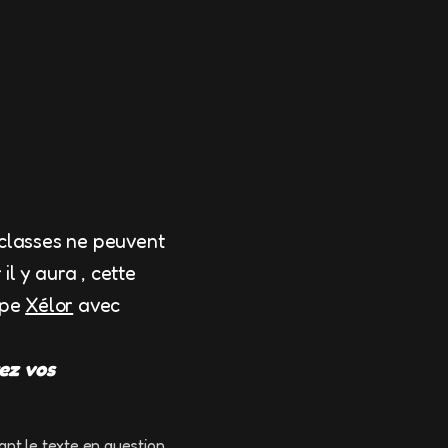
 classes ne peuvent
l y aura , cette
ipe
Xélor
avec
ez vos
ant le texte en question