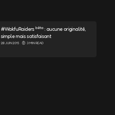
ndiqués avec
*
bêta
#WakfuRaiders
: aucune originalité,
simple mais satisfaisant
28 JUIN 2015
3 MIN READ