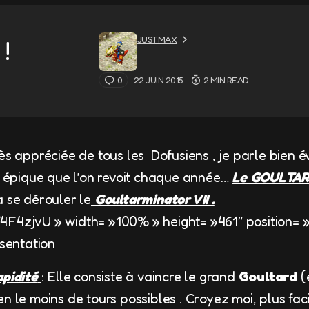
JUSTMAX
!
0
22 JUIN 2015
2 MIN READ
rès appréciée de tous les Dofusiens , je parle bien
oi épique que l’on revoit chaque année…
Le GOULTAR
a se dérouler le
Goultarminator VII .
4F4zjvU » width= »100% » height= »461″ position= »
ésentation
apidité
: Elle consiste à vaincre le grand
Goultard
(
 le moins de tours possibles . Croyez moi, plus facil