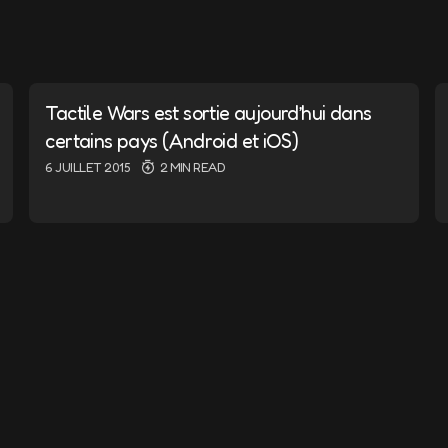
ail ne sera pas publiée.
Les champs obligatoires sont i
Tactile Wars est sortie aujourd’hui dans
certains pays (Android et iOS)
6 JUILLET 2015
2 MIN READ
E-mail
*
nd e-mail in this browser for
I comment.