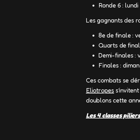
Ronde 6 : lundi
Les gagnants des ro
8e de finale : 
Quarts de fina
Demi-finales : 
Finales : dima
Ces combats se déro
Eliotropes
s’invitent
doublons cette anné
Les 4 classes pilier