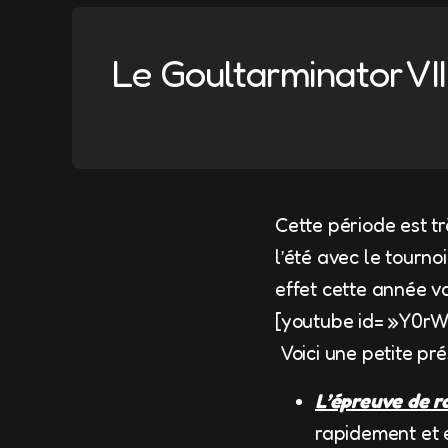
Le Goultarminator VII 
Cette période est t
l’été avec le tourn
effet cette année v
[youtube id= »Y0rW
Voici une petite pr
L’épreuve de r
rapidement et en