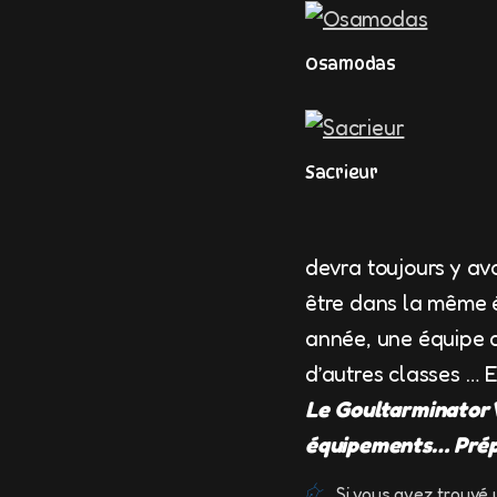
Osamodas
Sacrieur
devra toujours y av
être dans la même é
année, une équipe 
d’autres classes … 
Le Goultarminator 
équipements… Prépa
Si vous avez trouvé 