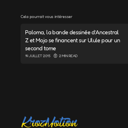
Cela pourrait vous intéresser
Votre adresse e-m
Paloma, la bande dessinée d’Ancestral
Message
*
Z et Mojo se financent sur Ulule pour un
second tome
14 JUILLET 2015
2 MIN READ
Name
*
Save my name a
the next time 