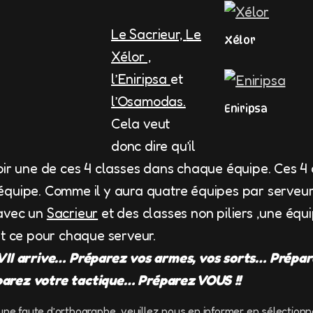
Le Sacrieur,
Le
Xélor
Xélor ,
l’Eniripsa
et
l’Osamodas.
Eniripsa
Cela veut
donc dire qu’il
oir une de ces 4 classes dans chaque équipe. Ces 4
quipe. Comme il y aura quatre équipes par serveur i
avec un
Sacrieur
et des classes non piliers ,une équ
Et ce pour chaque serveur.
VII arrive… Préparez vos armes, vos sorts… Prépar
rez votre tactique… Préparez VOUS !!
une faute d’orthographe, veuillez nous en informer en sélectionn