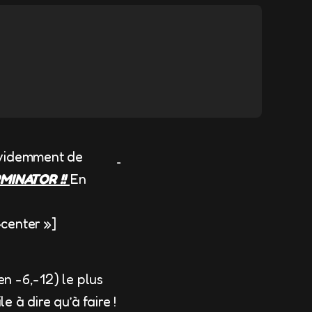
 évidemment de
MINATOR !!
En
center »]
en -6,-12) le plus
e à dire qu’à faire !