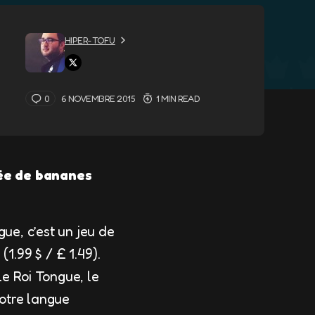
HIPER-TOFU
0
6 NOVEMBRE 2015
1 MIN READ
mée de bananes
gue, c’est un jeu de
1.99 $ / £ 1.49).
le Roi Tongue, le
otre langue