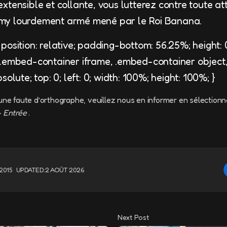
xtensible et collante, vous lutterez contre toute at
my lourdement armé mené par le Roi Banana.
osition: relative; padding-bottom: 56.25%; height: 0
 .embed-container iframe, .embed-container object
olute; top: 0; left: 0; width: 100%; height: 100%; }
une faute d’orthographe, veuillez nous en informer en sélectionn
+ Entrée
.
2015
UPDATED:
2 AOÛT 2026
Next Post