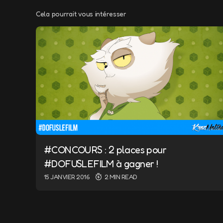
Cela pourrait vous intéresser
Votre adresse e-m
Message
*
#CONCOURS : 2 places pour
Name
*
#DOFUSLEFILM à gagner !
15 JANVIER 2016
2 MIN READ
Save my name a
the next time 