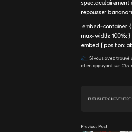
spectaculairement e
repousser bananar
.embed-container { p
max-width: 100%; }
embed { position: abs
Si vous avez trouvé 
et en appuyant sur
Ctrl 
PUBLISHED:
6 NOVEMBRE 
Previous Post