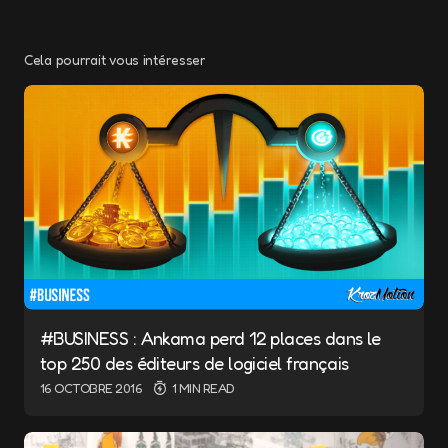
Cela pourrait vous intéresser
Votre adresse e-mail ne sera pas publiée.
Les champs obligatoires sont indiqués avec
*
Message
*
#BUSINESS : Ankama perd 12 places dans le
top 250 des éditeurs de logiciel français
Name
*
16 OCTOBRE 2016
1 MIN READ