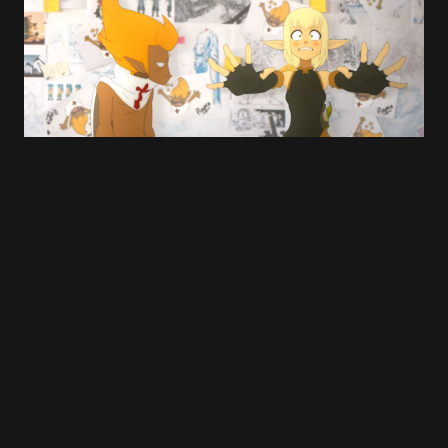
E-mail
*
Save my name and e-mail in this browser for
the next time I comment.
Submit Comment
#WAKFU : La saison 3 sera aussi diffusée
sur France 4
1 OCTOBRE 2016
1 MIN READ