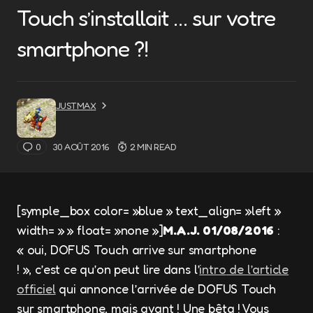
Touch s’installait … sur votre
smartphone ?!
JUSTMAX
0
30 AOÛT 2016
2 MIN READ
[symple_box color= »blue » text_align= »left »
width= » » float= »none »]
M.A.J. 01/08/2016
:
« oui, DOFUS Touch arrive sur smartphone
! », c’est ce qu’on peut lire dans l’
intro
de l’article
officiel
qui annonce l’arrivée de
DOFUS
Touch
sur smartphone, mais avant ! Une bêta ! Vous