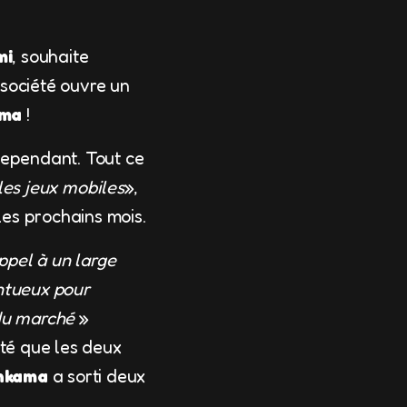
mi
, souhaite
 société ouvre un
ma
!
 cependant. Tout ce
les jeux mobiles
»,
les prochains mois.
ppel à un large
entueux pour
 du marché
»
lité que les deux
nkama
a sorti deux