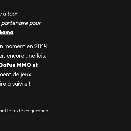
 à leur
 partenaire pour
nkama
.
ain moment en 2014.
r, encore une fois,
Dofus MMO
et
ment de jeux
ire à suivre !
ant le texte en question