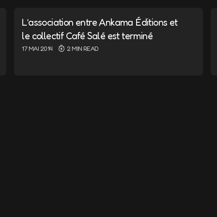
ail ne sera pas publiée.
Les champs obligatoires sont i
L’association entre Ankama Éditions et
le collectif Café Salé est terminé
17 MAI 2014
2 MIN READ
E-mail
*
nd e-mail in this browser for
I comment.
ent