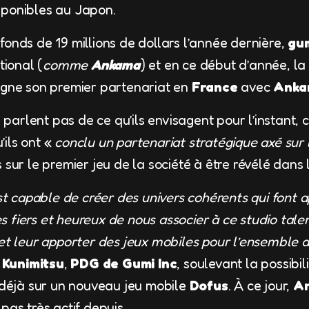
sponibles au Japon.
fonds de 19 millions de dollars l’année dernière,
gu
tional (
comme
Ankama
) et en ce début d’année, la
igne son premier partenariat en
France
avec
Anka
 parlent pas de ce qu’ils envisagent pour l’instant,
u’ils ont «
conclu un partenariat stratégique axé sur 
 sur le premier jeu de la société à être révélé dans 
t capable de créer des univers cohérents qui font a
 fiers et heureux de nous associer à ce studio tal
 et leur apporter des jeux mobiles pour l’ensemble
 Kunimitsu
,
PDG de Gumi Inc
, soulevant la possibi
t déjà sur un nouveau jeu mobile
Dofus
. À ce jour,
A
, pas très actif depuis.