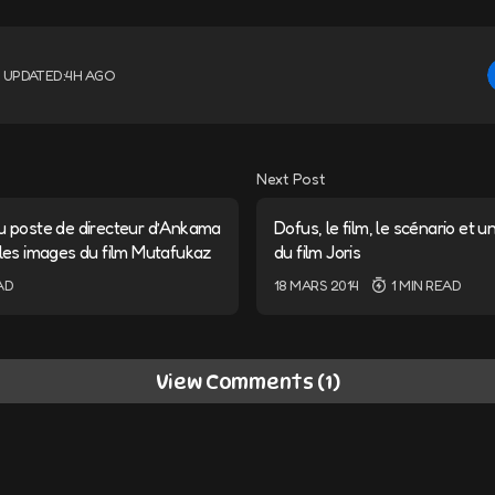
UPDATED:
4H AGO
Next Post
du poste de directeur d’Ankama
Dofus, le film, le scénario et 
lles images du film Mutafukaz
du film Joris
AD
18 MARS 2014
1 MIN READ
View Comments (1)