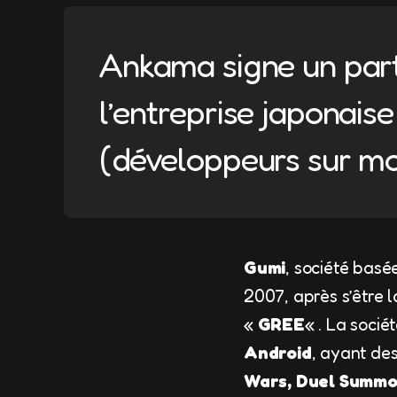
Ankama signe un part
l’entreprise japonais
(développeurs sur mo
Gumi
, société basé
2007, après s’être 
«
GREE
« . La soci
Android
, ayant des
Wars, Duel Summon