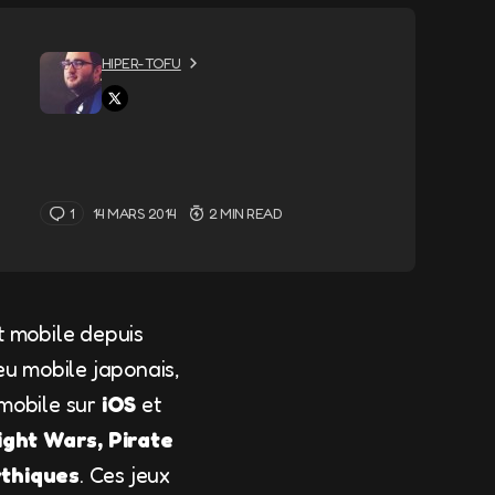
HIPER-TOFU
1
14 MARS 2014
2 MIN READ
t mobile depuis
eu mobile japonais,
mobile sur
iOS
et
ight Wars, Pirate
thiques
. Ces jeux