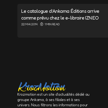
Votre adresse e-m
Le catalogue d’Ankama Éditions arrive
Message
*
comme prévu chez le e-libraire IZNEO
22 MAI 2014
1 MIN READ
Name
*
Save my name a
the next time 
Krozmotion est un site d'actualités dédié au
groupe Ankama, à ses filiales et à ses
Submit Comm
univers. Nous filtrons les informations pour