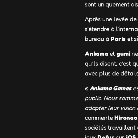
sont uniquement di
Après une levée de 
s’étendre à l’interna
bureau à
Paris
et s
Ankama
et
gumi
ne
qu’ils disent, c’est q
avec plus de détails
«
Ankama Games
es
public. Nous sommes
adapter leur vision
commente
Hironao
sociétés travaillen
jeux
Dofus
sur
iOS