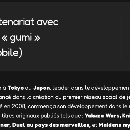
enariat avec
e « gumi »
bile)
e à
Tokyo
au
Japon
, leader dans le développemen
lancé dans la création du premier réseau social de j
été en 2008, commença son développement dans le 
 titres originaux publiés tels que :
Yakuza Wars, Kn
er, Duel au pays des merveilles,
et
Maidens my