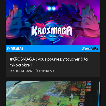
*
Message
*
#KROSMAGA : Vous pourrez y toucher à la
mi-octobre !
Name
*
1 OCTOBRE 2016
1 MIN READ
E-mail
*