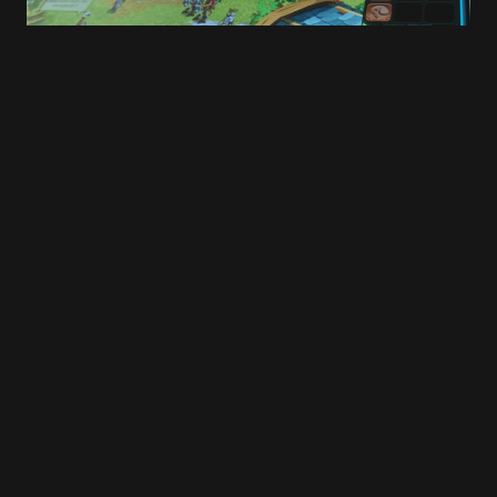
Save my name and e-mail in this browser for
the next time I comment.
Submit Comment
#DOFUSTouch : Et si DOFUS Touch
s’installait … sur votre smartphone ?!
30 AOÛT 2016
2 MIN READ